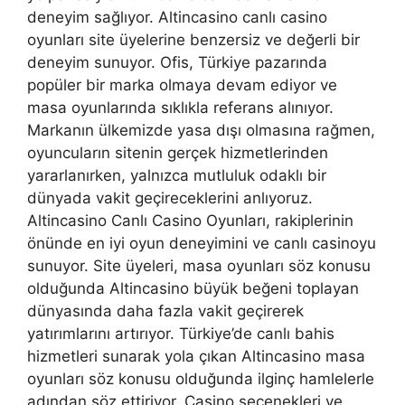
deneyim sağlıyor. Altincasino canlı casino
oyunları site üyelerine benzersiz ve değerli bir
deneyim sunuyor. Ofis, Türkiye pazarında
popüler bir marka olmaya devam ediyor ve
masa oyunlarında sıklıkla referans alınıyor.
Markanın ülkemizde yasa dışı olmasına rağmen,
oyuncuların sitenin gerçek hizmetlerinden
yararlanırken, yalnızca mutluluk odaklı bir
dünyada vakit geçireceklerini anlıyoruz.
Altincasino Canlı Casino Oyunları, rakiplerinin
önünde en iyi oyun deneyimini ve canlı casinoyu
sunuyor. Site üyeleri, masa oyunları söz konusu
olduğunda Altincasino büyük beğeni toplayan
dünyasında daha fazla vakit geçirerek
yatırımlarını artırıyor. Türkiye’de canlı bahis
hizmetleri sunarak yola çıkan Altincasino masa
oyunları söz konusu olduğunda ilginç hamlelerle
adından söz ettiriyor. Casino seçenekleri ve