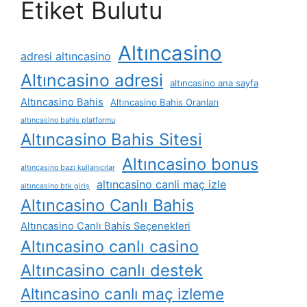
Etiket Bulutu
Altıncasino
adresi altıncasino
Altıncasino adresi
altıncasino ana sayfa
Altıncasino Bahis
Altıncasino Bahis Oranları
altıncasino bahis platformu
Altıncasino Bahis Sitesi
Altıncasino bonus
altıncasino bazı kullanıcılar
altıncasino canli maç izle
altıncasino btk giriş
Altıncasino Canlı Bahis
Altıncasino Canlı Bahis Seçenekleri
Altıncasino canlı casino
Altıncasino canlı destek
Altıncasino canlı maç izleme