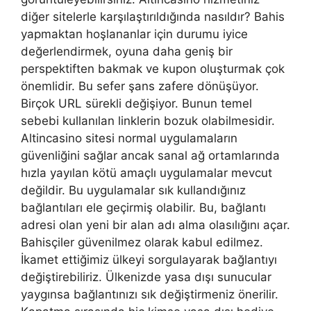
diğer sitelerle karşılaştırıldığında nasıldır? Bahis
yapmaktan hoşlananlar için durumu iyice
değerlendirmek, oyuna daha geniş bir
perspektiften bakmak ve kupon oluşturmak çok
önemlidir. Bu sefer şans zafere dönüşüyor.
Birçok URL sürekli değişiyor. Bunun temel
sebebi kullanılan linklerin bozuk olabilmesidir.
Altincasino sitesi normal uygulamaların
güvenliğini sağlar ancak sanal ağ ortamlarında
hızla yayılan kötü amaçlı uygulamalar mevcut
değildir. Bu uygulamalar sık kullandığınız
bağlantıları ele geçirmiş olabilir. Bu, bağlantı
adresi olan yeni bir alan adı alma olasılığını açar.
Bahisçiler güvenilmez olarak kabul edilmez.
İkamet ettiğimiz ülkeyi sorgulayarak bağlantıyı
değiştirebiliriz. Ülkenizde yasa dışı sunucular
yaygınsa bağlantınızı sık değiştirmeniz önerilir.