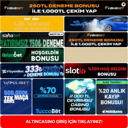
×
ALTINCASINO GİRİŞ İÇİN TIKLAYINIZ!