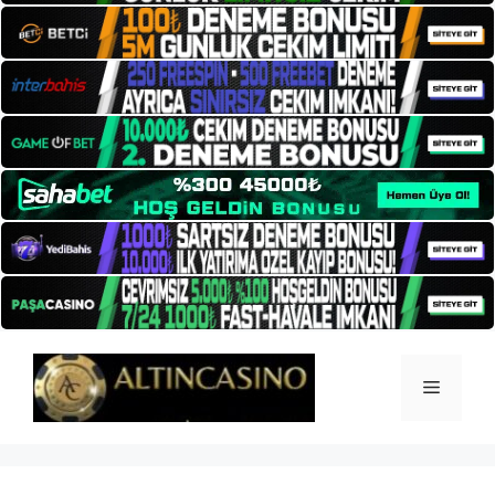
İçeriğe
atla
Menü