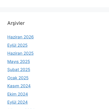
Arşivler
Haziran 2026
Eylül 2025
Haziran 2025
Mayıs 2025
Şubat 2025
Ocak 2025
Kasım 2024
Ekim 2024
Eylül 2024