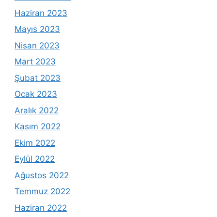
Haziran 2023
Mayıs 2023
Nisan 2023
Mart 2023
Şubat 2023
Ocak 2023
Aralık 2022
Kasım 2022
Ekim 2022
Eylül 2022
Ağustos 2022
Temmuz 2022
Haziran 2022