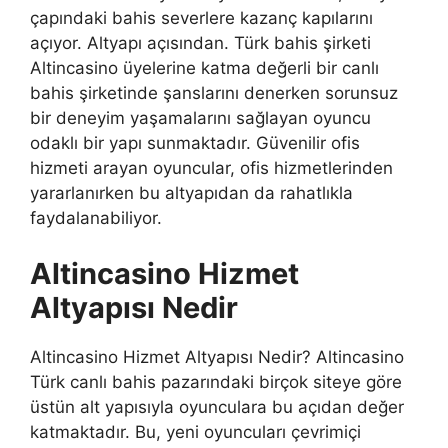
çapındaki bahis severlere kazanç kapılarını
açıyor. Altyapı açısından. Türk bahis şirketi
Altincasino üyelerine katma değerli bir canlı
bahis şirketinde şanslarını denerken sorunsuz
bir deneyim yaşamalarını sağlayan oyuncu
odaklı bir yapı sunmaktadır. Güvenilir ofis
hizmeti arayan oyuncular, ofis hizmetlerinden
yararlanırken bu altyapıdan da rahatlıkla
faydalanabiliyor.
Altincasino Hizmet
Altyapısı Nedir
Altincasino Hizmet Altyapısı Nedir? Altincasino
Türk canlı bahis pazarındaki birçok siteye göre
üstün alt yapısıyla oyunculara bu açıdan değer
katmaktadır. Bu, yeni oyuncuları çevrimiçi