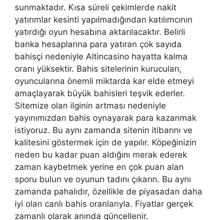
sunmaktadır. Kısa süreli çekimlerde nakit
yatırımlar kesinti yapılmadığından katılımcının
yatırdığı oyun hesabına aktarılacaktır. Belirli
banka hesaplarına para yatıran çok sayıda
bahisçi nedeniyle Altincasino hayatta kalma
oranı yüksektir. Bahis sitelerinin kurucuları,
oyuncularına önemli miktarda kar elde etmeyi
amaçlayarak büyük bahisleri teşvik ederler.
Sitemize olan ilginin artması nedeniyle
yayınımızdan bahis oynayarak para kazanmak
istiyoruz. Bu aynı zamanda sitenin itibarını ve
kalitesini göstermek için de yapılır. Köpeğinizin
neden bu kadar puan aldığını merak ederek
zaman kaybetmek yerine en çok puan alan
sporu bulun ve oyunun tadını çıkarın. Bu aynı
zamanda pahalıdır, özellikle de piyasadan daha
iyi olan canlı bahis oranlarıyla. Fiyatlar gerçek
zamanlı olarak anında güncellenir.