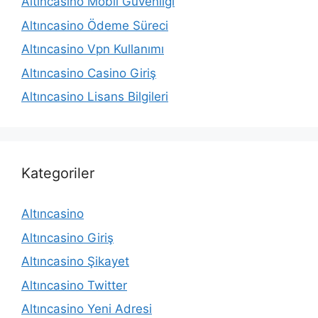
Altıncasino Mobil Güvenliği
Altıncasino Ödeme Süreci
Altıncasino Vpn Kullanımı
Altıncasino Casino Giriş
Altıncasino Lisans Bilgileri
Kategoriler
Altıncasino
Altıncasino Giriş
Altıncasino Şikayet
Altıncasino Twitter
Altıncasino Yeni Adresi