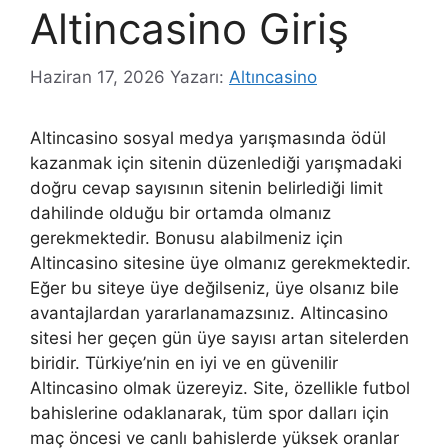
Altincasino Giriş
Haziran 17, 2026
Yazarı:
Altıncasino
Altincasino sosyal medya yarışmasında ödül
kazanmak için sitenin düzenlediği yarışmadaki
doğru cevap sayısının sitenin belirlediği limit
dahilinde olduğu bir ortamda olmanız
gerekmektedir. Bonusu alabilmeniz için
Altincasino sitesine üye olmanız gerekmektedir.
Eğer bu siteye üye değilseniz, üye olsanız bile
avantajlardan yararlanamazsınız. Altincasino
sitesi her geçen gün üye sayısı artan sitelerden
biridir. Türkiye’nin en iyi ve en güvenilir
Altincasino olmak üzereyiz. Site, özellikle futbol
bahislerine odaklanarak, tüm spor dalları için
maç öncesi ve canlı bahislerde yüksek oranlar