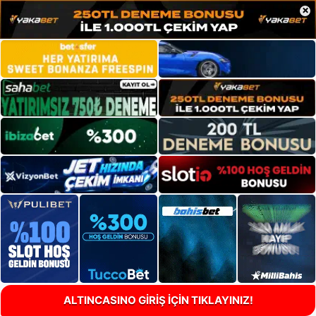
×
ALTINCASINO GİRİŞ İÇİN TIKLAYINIZ!