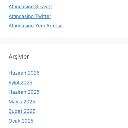
Altıncasino Şikayet
Altıncasino Twitter
Altıncasino Yeni Adresi
Arşivler
Haziran 2026
Eylül 2025
Haziran 2025
Mayıs 2025
Şubat 2025
Ocak 2025