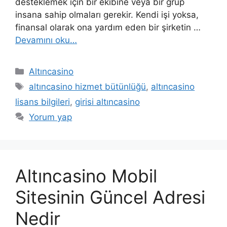
desteklemek için bir ekibine veya bir grup
insana sahip olmaları gerekir. Kendi işi yoksa,
finansal olarak ona yardım eden bir şirketin …
Devamını oku…
Kategoriler
Altıncasino
Etiketler
altıncasino hizmet bütünlüğü
,
altıncasino
lisans bilgileri
,
girisi altıncasino
Yorum yap
Altıncasino Mobil
Sitesinin Güncel Adresi
Nedir