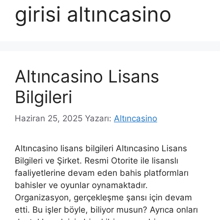
girisi altıncasino
Altıncasino Lisans
Bilgileri
Haziran 25, 2025
Yazarı:
Altıncasino
Altıncasino lisans bilgileri Altıncasino Lisans
Bilgileri ve Şirket. Resmi Otorite ile lisanslı
faaliyetlerine devam eden bahis platformları
bahisler ve oyunlar oynamaktadır.
Organizasyon, gerçekleşme şansı için devam
etti. Bu işler böyle, biliyor musun? Ayrıca onları