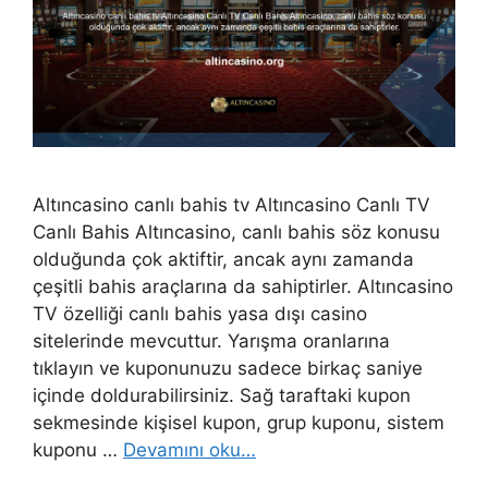
Altıncasino canlı bahis tv Altıncasino Canlı TV
Canlı Bahis Altıncasino, canlı bahis söz konusu
olduğunda çok aktiftir, ancak aynı zamanda
çeşitli bahis araçlarına da sahiptirler. Altıncasino
TV özelliği canlı bahis yasa dışı casino
sitelerinde mevcuttur. Yarışma oranlarına
tıklayın ve kuponunuzu sadece birkaç saniye
içinde doldurabilirsiniz. Sağ taraftaki kupon
sekmesinde kişisel kupon, grup kuponu, sistem
kuponu …
Devamını oku…