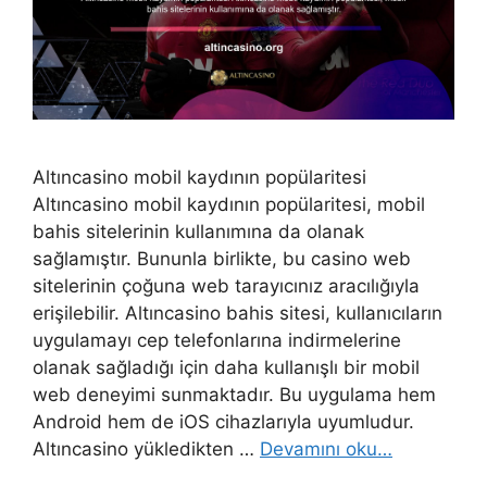
Altıncasino mobil kaydının popülaritesi
Altıncasino mobil kaydının popülaritesi, mobil
bahis sitelerinin kullanımına da olanak
sağlamıştır. Bununla birlikte, bu casino web
sitelerinin çoğuna web tarayıcınız aracılığıyla
erişilebilir. Altıncasino bahis sitesi, kullanıcıların
uygulamayı cep telefonlarına indirmelerine
olanak sağladığı için daha kullanışlı bir mobil
web deneyimi sunmaktadır. Bu uygulama hem
Android hem de iOS cihazlarıyla uyumludur.
Altıncasino yükledikten …
Devamını oku…