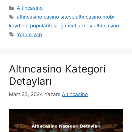
Kategoriler
Altıncasino
Etiketler
altıncasino casino sitesi
,
altıncasino mobil
kaydının popülaritesi
,
güncel adresi altıncasino
Yorum yap
Altıncasino Kategori
Detayları
Mart 23, 2024
Yazarı:
Altıncasino