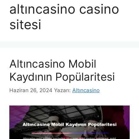
altıncasino casino
sitesi
Altıncasino Mobil
Kaydının Popülaritesi
Haziran 26, 2024
Yazarı:
Altıncasino