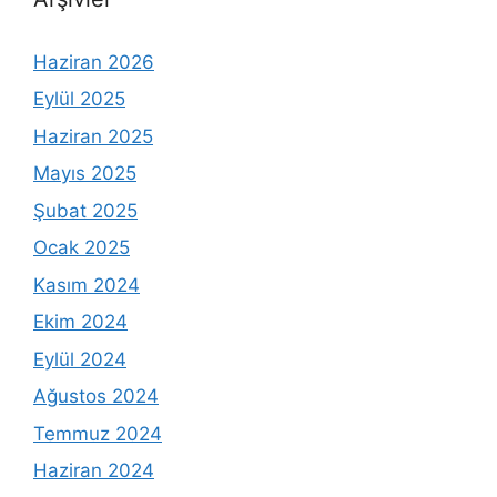
Haziran 2026
Eylül 2025
Haziran 2025
Mayıs 2025
Şubat 2025
Ocak 2025
Kasım 2024
Ekim 2024
Eylül 2024
Ağustos 2024
Temmuz 2024
Haziran 2024