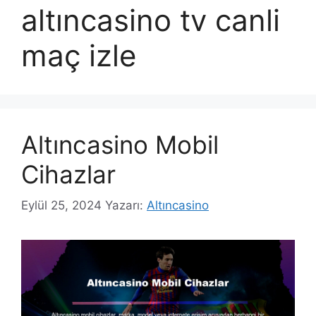
altıncasino tv canli
maç izle
Altıncasino Mobil
Cihazlar
Eylül 25, 2024
Yazarı:
Altıncasino