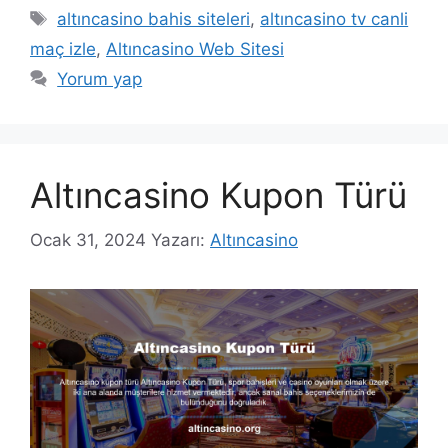
Etiketler
altıncasino bahis siteleri
,
altıncasino tv canli
maç izle
,
Altıncasino Web Sitesi
Yorum yap
Altıncasino Kupon Türü
Ocak 31, 2024
Yazarı:
Altıncasino