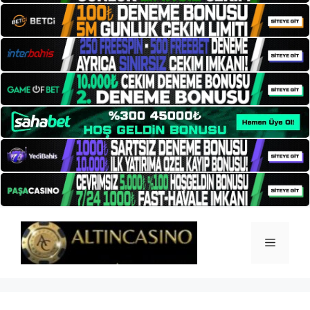
İçeriğe
atla
Menü