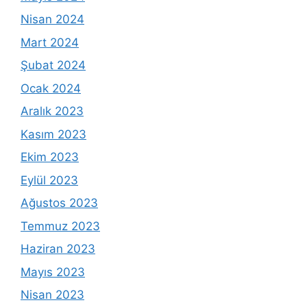
Nisan 2024
Mart 2024
Şubat 2024
Ocak 2024
Aralık 2023
Kasım 2023
Ekim 2023
Eylül 2023
Ağustos 2023
Temmuz 2023
Haziran 2023
Mayıs 2023
Nisan 2023