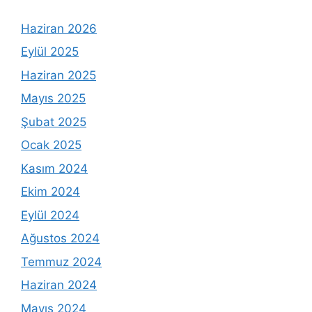
Haziran 2026
Eylül 2025
Haziran 2025
Mayıs 2025
Şubat 2025
Ocak 2025
Kasım 2024
Ekim 2024
Eylül 2024
Ağustos 2024
Temmuz 2024
Haziran 2024
Mayıs 2024