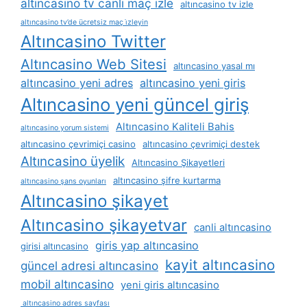
altıncasino tv canli maç izle
altıncasino tv izle
altıncasino tv’de ücretsiz maç i̇zleyin
Altıncasino Twitter
Altıncasino Web Sitesi
altıncasino yasal mı
altıncasino yeni adres
altıncasino yeni giris
Altıncasino yeni güncel giriş
Altıncasino Kaliteli Bahis
altıncasino yorum sistemi
altıncasino çevrimiçi casino
altıncasino çevrimiçi destek
Altıncasino üyelik
Altıncasino Şikayetleri
altıncasino şifre kurtarma
altıncasino şans oyunları
Altıncasino şikayet
Altıncasino şikayetvar
canli altıncasino
giris yap altıncasino
girisi altıncasino
kayit altıncasino
güncel adresi altıncasino
mobil altıncasino
yeni giris altıncasino
altıncasino adres sayfası