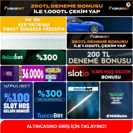
×
ALTINCASINO GİRİŞ İÇİN TIKLAYINIZ!