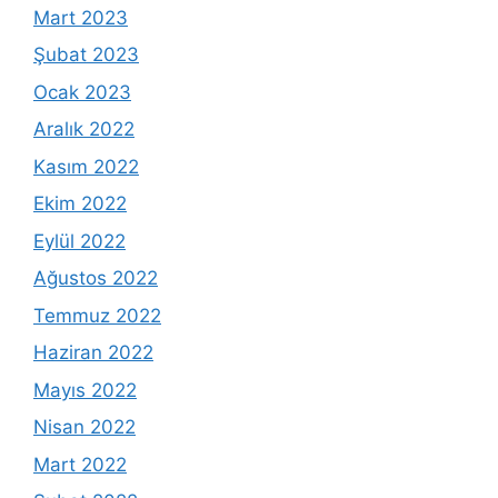
Mart 2023
Şubat 2023
Ocak 2023
Aralık 2022
Kasım 2022
Ekim 2022
Eylül 2022
Ağustos 2022
Temmuz 2022
Haziran 2022
Mayıs 2022
Nisan 2022
Mart 2022