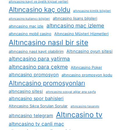
altıncasino kayıt ve üyelik kişisel verileri
Altıncasino kaç oldu
altıncasino kimlik bilgileri
altıncasino lisans bilgileri
altıncasino kullanıcı bilgileri
altıncasino maç izleme
altıncasino maç izle
altıncasino mobil casino
Altıncasino Müşteri Hizmetleri
Altıncasino nasıl bir site
Altıncasino oyun sitesi
altıncasino nasıl kayıt olabilirim
altıncasino para yatirma
altıncasino para çekme
Altıncasino Poker
altıncasino promosyon
altıncasino promosyon kodu
Altıncasino promosyonları
altıncasino sitesi
altıncasino sosyal ağlar ana sayfa
altıncasino spor bahisleri
Altıncasino Sıkça Sorulan Sorular
altıncasino tasarımı
Altıncasino tv
altıncasino telegram
altıncasino tv canli maç