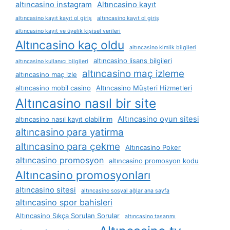
altıncasino instagram
Altıncasino kayıt
altıncasino kayıt kayıt ol giriş
altıncasino kayıt ol giriş
altıncasino kayıt ve üyelik kişisel verileri
Altıncasino kaç oldu
altıncasino kimlik bilgileri
altıncasino lisans bilgileri
altıncasino kullanıcı bilgileri
altıncasino maç izleme
altıncasino maç izle
altıncasino mobil casino
Altıncasino Müşteri Hizmetleri
Altıncasino nasıl bir site
Altıncasino oyun sitesi
altıncasino nasıl kayıt olabilirim
altıncasino para yatirma
altıncasino para çekme
Altıncasino Poker
altıncasino promosyon
altıncasino promosyon kodu
Altıncasino promosyonları
altıncasino sitesi
altıncasino sosyal ağlar ana sayfa
altıncasino spor bahisleri
Altıncasino Sıkça Sorulan Sorular
altıncasino tasarımı