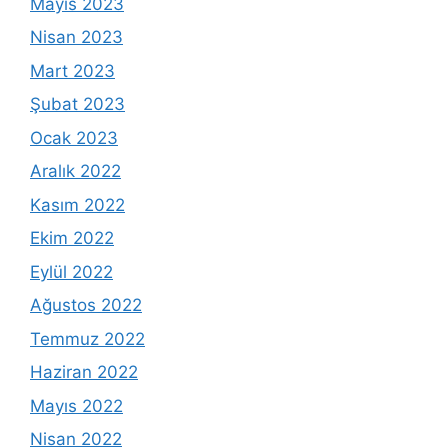
Mayıs 2023
Nisan 2023
Mart 2023
Şubat 2023
Ocak 2023
Aralık 2022
Kasım 2022
Ekim 2022
Eylül 2022
Ağustos 2022
Temmuz 2022
Haziran 2022
Mayıs 2022
Nisan 2022