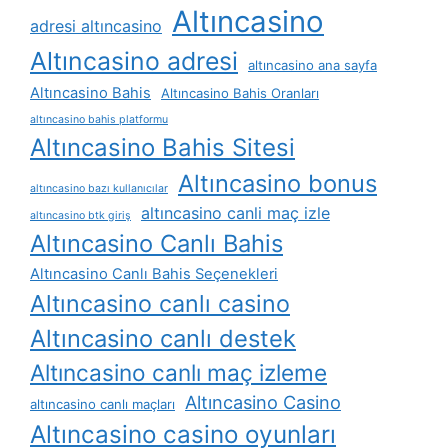
Altıncasino
adresi altıncasino
Altıncasino adresi
altıncasino ana sayfa
Altıncasino Bahis
Altıncasino Bahis Oranları
altıncasino bahis platformu
Altıncasino Bahis Sitesi
Altıncasino bonus
altıncasino bazı kullanıcılar
altıncasino canli maç izle
altıncasino btk giriş
Altıncasino Canlı Bahis
Altıncasino Canlı Bahis Seçenekleri
Altıncasino canlı casino
Altıncasino canlı destek
Altıncasino canlı maç izleme
Altıncasino Casino
altıncasino canlı maçları
Altıncasino casino oyunları