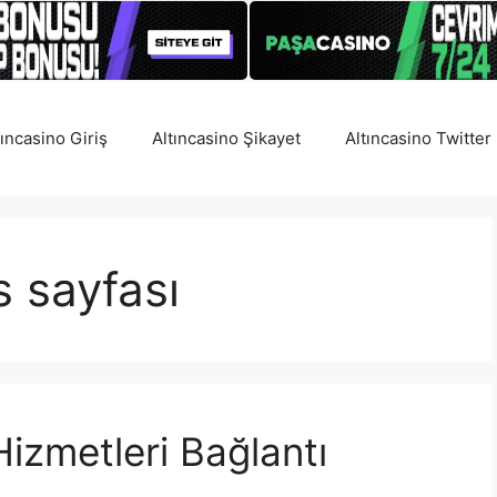
tıncasino Giriş
Altıncasino Şikayet
Altıncasino Twitter
s sayfası
Hizmetleri Bağlantı