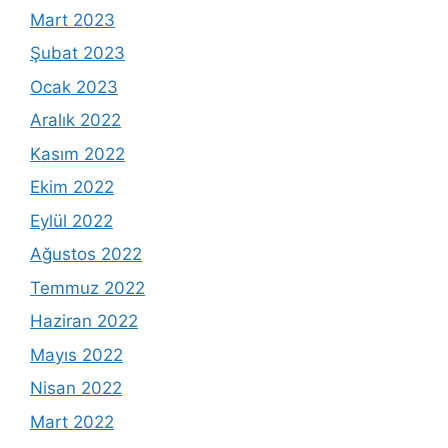
Mart 2023
Şubat 2023
Ocak 2023
Aralık 2022
Kasım 2022
Ekim 2022
Eylül 2022
Ağustos 2022
Temmuz 2022
Haziran 2022
Mayıs 2022
Nisan 2022
Mart 2022