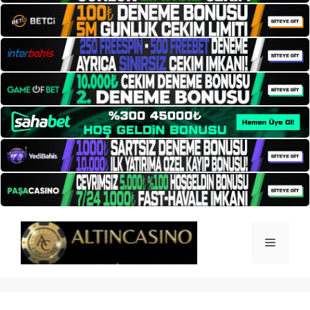
İçeriğe
atla
Menü