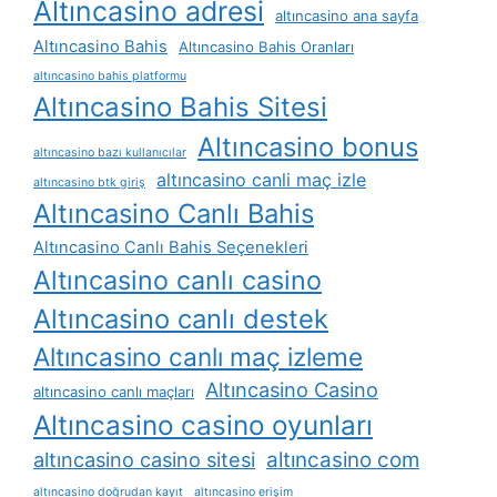
Altıncasino adresi
altıncasino ana sayfa
Altıncasino Bahis
Altıncasino Bahis Oranları
altıncasino bahis platformu
Altıncasino Bahis Sitesi
Altıncasino bonus
altıncasino bazı kullanıcılar
altıncasino canli maç izle
altıncasino btk giriş
Altıncasino Canlı Bahis
Altıncasino Canlı Bahis Seçenekleri
Altıncasino canlı casino
Altıncasino canlı destek
Altıncasino canlı maç izleme
Altıncasino Casino
altıncasino canlı maçları
Altıncasino casino oyunları
altıncasino casino sitesi
altıncasino com
altıncasino doğrudan kayıt
altıncasino erişim