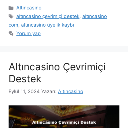
Kategoriler
Altıncasino
Etiketler
altıncasino çevrimiçi destek
,
altıncasino
com
,
altıncasino üyelik kaybı
Yorum yap
Altıncasino Çevrimiçi
Destek
Eylül 11, 2024
Yazarı:
Altıncasino