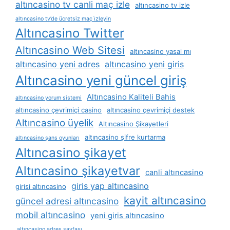
altıncasino tv canli maç izle
altıncasino tv izle
altıncasino tv’de ücretsiz maç i̇zleyin
Altıncasino Twitter
Altıncasino Web Sitesi
altıncasino yasal mı
altıncasino yeni adres
altıncasino yeni giris
Altıncasino yeni güncel giriş
Altıncasino Kaliteli Bahis
altıncasino yorum sistemi
altıncasino çevrimiçi casino
altıncasino çevrimiçi destek
Altıncasino üyelik
Altıncasino Şikayetleri
altıncasino şifre kurtarma
altıncasino şans oyunları
Altıncasino şikayet
Altıncasino şikayetvar
canli altıncasino
giris yap altıncasino
girisi altıncasino
kayit altıncasino
güncel adresi altıncasino
mobil altıncasino
yeni giris altıncasino
altıncasino adres sayfası