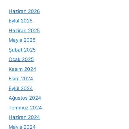
Haziran 2026
Eylül 2025
Haziran 2025
Mayıs 2025
Şubat 2025
Ocak 2025
Kasım 2024
Ekim 2024
Eylül 2024
Ağustos 2024
Temmuz 2024
Haziran 2024
Mayıs 2024