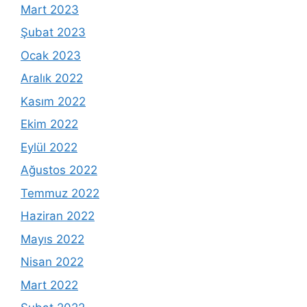
Mart 2023
Şubat 2023
Ocak 2023
Aralık 2022
Kasım 2022
Ekim 2022
Eylül 2022
Ağustos 2022
Temmuz 2022
Haziran 2022
Mayıs 2022
Nisan 2022
Mart 2022