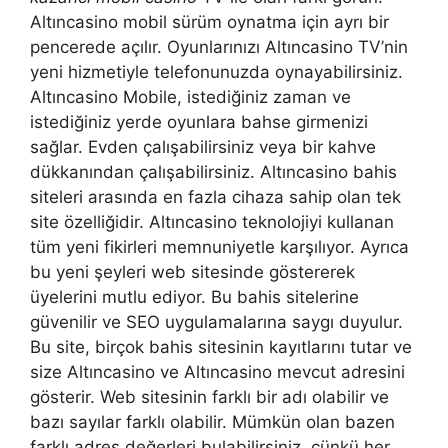
Altıncasino mobil sürüm oynatma için ayrı bir
pencerede açılır. Oyunlarınızı Altıncasino TV’nin
yeni hizmetiyle telefonunuzda oynayabilirsiniz.
Altıncasino Mobile, istediğiniz zaman ve
istediğiniz yerde oyunlara bahse girmenizi
sağlar. Evden çalışabilirsiniz veya bir kahve
dükkanından çalışabilirsiniz. Altıncasino bahis
siteleri arasında en fazla cihaza sahip olan tek
site özelliğidir. Altıncasino teknolojiyi kullanan
tüm yeni fikirleri memnuniyetle karşılıyor. Ayrıca
bu yeni şeyleri web sitesinde göstererek
üyelerini mutlu ediyor. Bu bahis sitelerine
güvenilir ve SEO uygulamalarına saygı duyulur.
Bu site, birçok bahis sitesinin kayıtlarını tutar ve
size Altıncasino ve Altıncasino mevcut adresini
gösterir. Web sitesinin farklı bir adı olabilir ve
bazı sayılar farklı olabilir. Mümkün olan bazen
farklı adres değerleri bulabilirsiniz, çünkü her