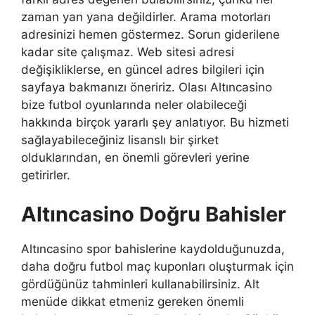
zaman yan yana değildirler. Arama motorları
adresinizi hemen göstermez. Sorun giderilene
kadar site çalışmaz. Web sitesi adresi
değişikliklerse, en güncel adres bilgileri için
sayfaya bakmanızı öneririz. Olası Altıncasino
bize futbol oyunlarında neler olabileceği
hakkında birçok yararlı şey anlatıyor. Bu hizmeti
sağlayabileceğiniz lisanslı bir şirket
olduklarından, en önemli görevleri yerine
getirirler.
Altıncasino Doğru Bahisler
Altıncasino spor bahislerine kaydolduğunuzda,
daha doğru futbol maç kuponları oluşturmak için
gördüğünüz tahminleri kullanabilirsiniz. Alt
menüde dikkat etmeniz gereken önemli