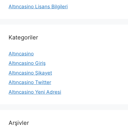
Altıncasino Lisans Bilgileri
Kategoriler
Altıncasino
Altıncasino Giriş
Altıncasino Şikayet
Altıncasino Twitter
Altıncasino Yeni Adresi
Arşivler