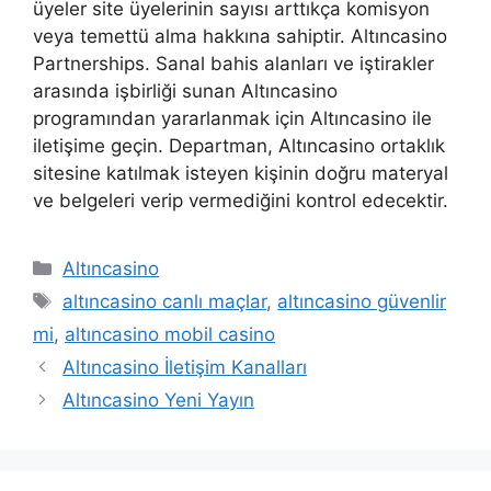
üyeler site üyelerinin sayısı arttıkça komisyon
veya temettü alma hakkına sahiptir. Altıncasino
Partnerships. Sanal bahis alanları ve iştirakler
arasında işbirliği sunan Altıncasino
programından yararlanmak için Altıncasino ile
iletişime geçin. Departman, Altıncasino ortaklık
sitesine katılmak isteyen kişinin doğru materyal
ve belgeleri verip vermediğini kontrol edecektir.
Kategoriler
Altıncasino
Etiketler
altıncasino canlı maçlar
,
altıncasino güvenlir
mi
,
altıncasino mobil casino
Altıncasino İletişim Kanalları
Altıncasino Yeni Yayın