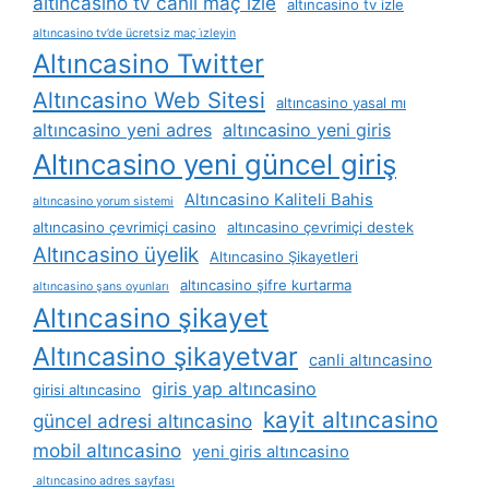
altıncasino tv canli maç izle
altıncasino tv izle
altıncasino tv’de ücretsiz maç i̇zleyin
Altıncasino Twitter
Altıncasino Web Sitesi
altıncasino yasal mı
altıncasino yeni adres
altıncasino yeni giris
Altıncasino yeni güncel giriş
Altıncasino Kaliteli Bahis
altıncasino yorum sistemi
altıncasino çevrimiçi casino
altıncasino çevrimiçi destek
Altıncasino üyelik
Altıncasino Şikayetleri
altıncasino şifre kurtarma
altıncasino şans oyunları
Altıncasino şikayet
Altıncasino şikayetvar
canli altıncasino
giris yap altıncasino
girisi altıncasino
kayit altıncasino
güncel adresi altıncasino
mobil altıncasino
yeni giris altıncasino
altıncasino adres sayfası