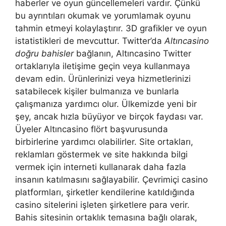
haberler ve oyun güncellemeleri vardır. Çünkü
bu ayrıntıları okumak ve yorumlamak oyunu
tahmin etmeyi kolaylaştırır. 3D grafikler ve oyun
istatistikleri de mevcuttur. Twitter’da
Altıncasino
doğru bahisler
bağlanın, Altıncasino Twitter
ortaklarıyla iletişime geçin veya kullanmaya
devam edin. Ürünlerinizi veya hizmetlerinizi
satabilecek kişiler bulmanıza ve bunlarla
çalışmanıza yardımcı olur. Ülkemizde yeni bir
şey, ancak hızla büyüyor ve birçok faydası var.
Üyeler Altıncasino flört başvurusunda
birbirlerine yardımcı olabilirler. Site ortakları,
reklamları göstermek ve site hakkında bilgi
vermek için interneti kullanarak daha fazla
insanın katılmasını sağlayabilir. Çevrimiçi casino
platformları, şirketler kendilerine katıldığında
casino sitelerini işleten şirketlere para verir.
Bahis sitesinin ortaklık temasına bağlı olarak,