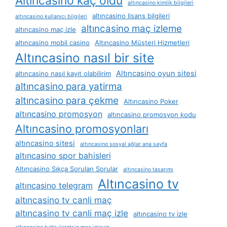
Altıncasino kaç oldu
altıncasino kimlik bilgileri
altıncasino lisans bilgileri
altıncasino kullanıcı bilgileri
altıncasino maç izleme
altıncasino maç izle
altıncasino mobil casino
Altıncasino Müşteri Hizmetleri
Altıncasino nasıl bir site
Altıncasino oyun sitesi
altıncasino nasıl kayıt olabilirim
altıncasino para yatirma
altıncasino para çekme
Altıncasino Poker
altıncasino promosyon
altıncasino promosyon kodu
Altıncasino promosyonları
altıncasino sitesi
altıncasino sosyal ağlar ana sayfa
altıncasino spor bahisleri
Altıncasino Sıkça Sorulan Sorular
altıncasino tasarımı
Altıncasino tv
altıncasino telegram
altıncasino tv canli maç
altıncasino tv canli maç izle
altıncasino tv izle