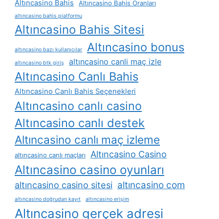
Altıncasino Bahis
Altıncasino Bahis Oranları
altıncasino bahis platformu
Altıncasino Bahis Sitesi
Altıncasino bonus
altıncasino bazı kullanıcılar
altıncasino canli maç izle
altıncasino btk giriş
Altıncasino Canlı Bahis
Altıncasino Canlı Bahis Seçenekleri
Altıncasino canlı casino
Altıncasino canlı destek
Altıncasino canlı maç izleme
Altıncasino Casino
altıncasino canlı maçları
Altıncasino casino oyunları
altıncasino casino sitesi
altıncasino com
altıncasino doğrudan kayıt
altıncasino erişim
Altıncasino gerçek adresi