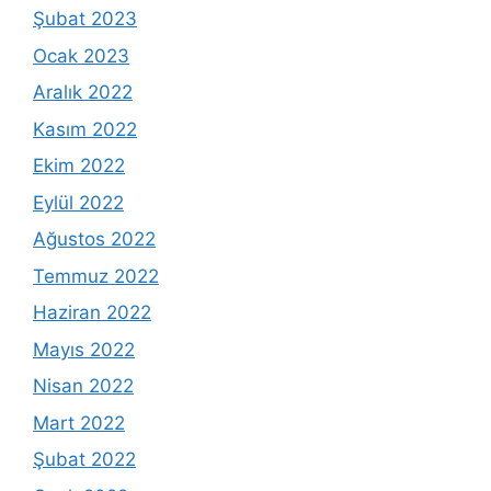
Şubat 2023
Ocak 2023
Aralık 2022
Kasım 2022
Ekim 2022
Eylül 2022
Ağustos 2022
Temmuz 2022
Haziran 2022
Mayıs 2022
Nisan 2022
Mart 2022
Şubat 2022