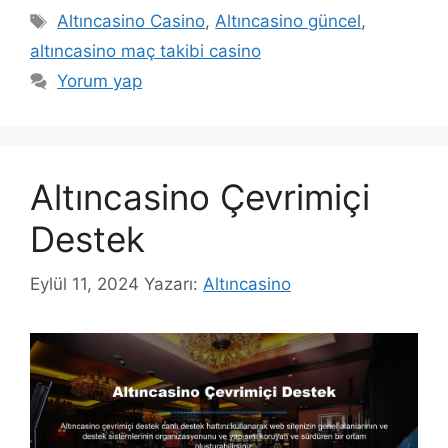
Etiketler
Altıncasino Casino
,
Altıncasino güncel
,
altıncasino maç takibi casino
Yorum yap
Altıncasino Çevrimiçi
Destek
Eylül 11, 2024
Yazarı:
Altıncasino