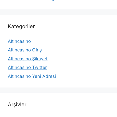
Kategoriler
Altıncasino
Altıncasino Giriş
Altıncasino Şikayet
Altıncasino Twitter
Altıncasino Yeni Adresi
Arşivler