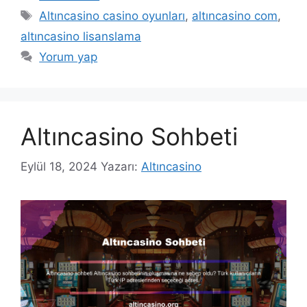
Etiketler
Altıncasino casino oyunları
,
altıncasino com
,
altıncasino lisanslama
Yorum yap
Altıncasino Sohbeti
Eylül 18, 2024
Yazarı:
Altıncasino