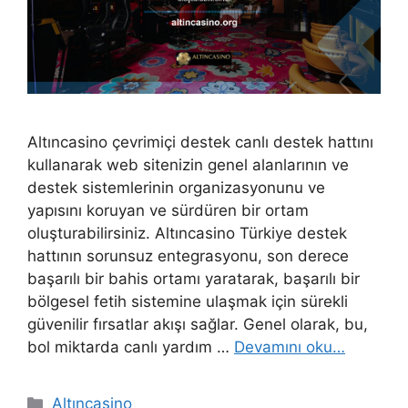
Altıncasino çevrimiçi destek canlı destek hattını
kullanarak web sitenizin genel alanlarının ve
destek sistemlerinin organizasyonunu ve
yapısını koruyan ve sürdüren bir ortam
oluşturabilirsiniz. Altıncasino Türkiye destek
hattının sorunsuz entegrasyonu, son derece
başarılı bir bahis ortamı yaratarak, başarılı bir
bölgesel fetih sistemine ulaşmak için sürekli
güvenilir fırsatlar akışı sağlar. Genel olarak, bu,
bol miktarda canlı yardım …
Devamını oku…
Kategoriler
Altıncasino