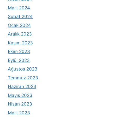
Mart 2024
Şubat 2024
Ocak 2024
Aralık 2023
Kasım 2023
Ekim 2023
Eylül 2023
Ağustos 2023
Temmuz 2023
Haziran 2023
Mayıs 2023
Nisan 2023
Mart 2023