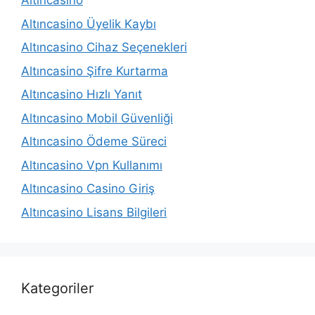
Altincasino
Altıncasino Üyelik Kaybı
Altıncasino Cihaz Seçenekleri
Altıncasino Şifre Kurtarma
Altıncasino Hızlı Yanıt
Altıncasino Mobil Güvenliği
Altıncasino Ödeme Süreci
Altıncasino Vpn Kullanımı
Altıncasino Casino Giriş
Altıncasino Lisans Bilgileri
Kategoriler