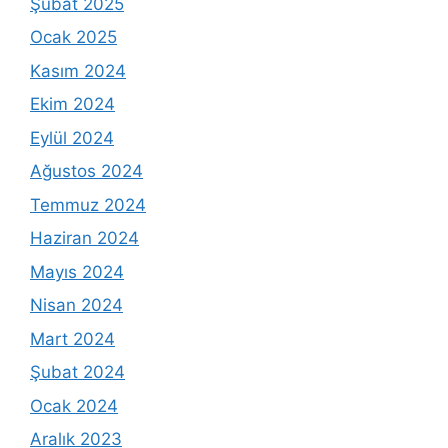
Şubat 2025
Ocak 2025
Kasım 2024
Ekim 2024
Eylül 2024
Ağustos 2024
Temmuz 2024
Haziran 2024
Mayıs 2024
Nisan 2024
Mart 2024
Şubat 2024
Ocak 2024
Aralık 2023