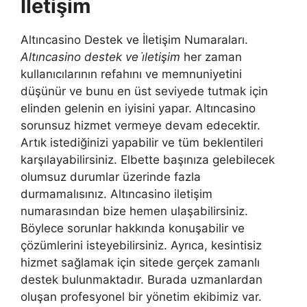
İletişim
Altıncasino Destek ve İletişim Numaraları.
Altıncasino destek ve i̇letişim
her zaman
kullanıcılarının refahını ve memnuniyetini
düşünür ve bunu en üst seviyede tutmak için
elinden gelenin en iyisini yapar. Altıncasino
sorunsuz hizmet vermeye devam edecektir.
Artık istediğinizi yapabilir ve tüm beklentileri
karşılayabilirsiniz. Elbette başınıza gelebilecek
olumsuz durumlar üzerinde fazla
durmamalısınız. Altıncasino iletişim
numarasından bize hemen ulaşabilirsiniz.
Böylece sorunlar hakkında konuşabilir ve
çözümlerini isteyebilirsiniz. Ayrıca, kesintisiz
hizmet sağlamak için sitede gerçek zamanlı
destek bulunmaktadır. Burada uzmanlardan
oluşan profesyonel bir yönetim ekibimiz var.