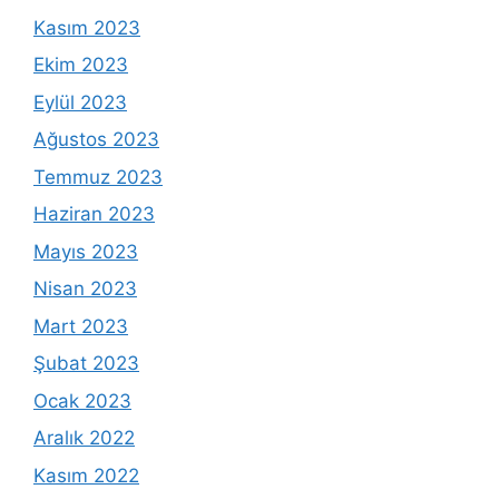
Kasım 2023
Ekim 2023
Eylül 2023
Ağustos 2023
Temmuz 2023
Haziran 2023
Mayıs 2023
Nisan 2023
Mart 2023
Şubat 2023
Ocak 2023
Aralık 2022
Kasım 2022