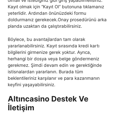
olmalı ve istediğiniz gibi giriş yapabilmelisiniz.
Kayıt olmak için “Kayıt Ol” butonuna tıklamanız
yeterlidir. Ardından önünüzdeki formu
doldurmanız gerekecek.Onay prosedürünü arka
planda uzaktan da çalıştırabilirsiniz.
Böylece, bu avantajlardan tam olarak
yararlanabilirsiniz. Kayıt sırasında kredi kartı
bilgilerini girmenize gerek yoktur. Ayrıca,
herhangi bir dosya veya belge göndermeniz
gerekmez. Şimdi devam edin ve gerektiğinde
istisnalardan yararlanın. Burada tüm
beklentileriniz karşılanır ve para kazanmanın
keyfini yaşayabilirsiniz.
Altıncasino Destek Ve
İletişim