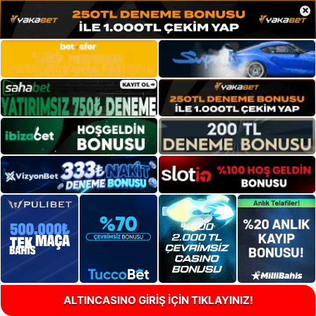
×
ALTINCASINO GİRİŞ İÇİN TIKLAYINIZ!