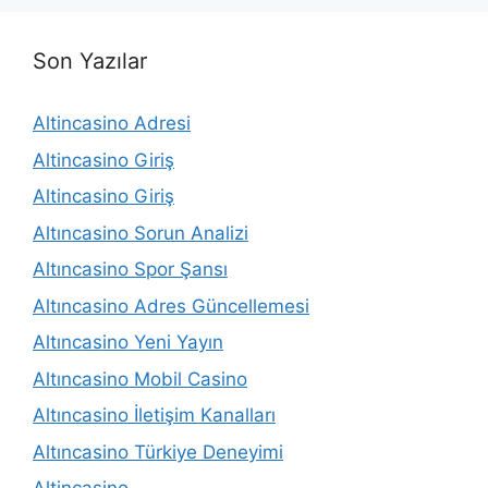
Son Yazılar
Altincasino Adresi
Altincasino Giriş
Altincasino Giriş
Altıncasino Sorun Analizi
Altıncasino Spor Şansı
Altıncasino Adres Güncellemesi
Altıncasino Yeni Yayın
Altıncasino Mobil Casino
Altıncasino İletişim Kanalları
Altıncasino Türkiye Deneyimi