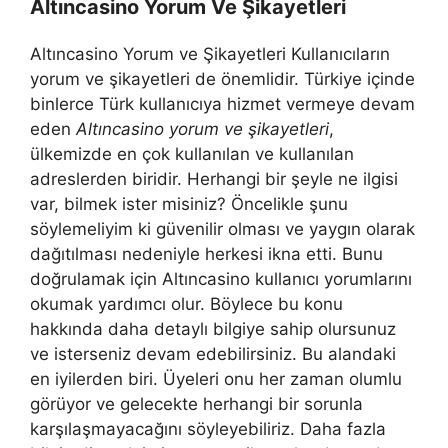
Altıncasino Yorum Ve Şikayetleri
Altıncasino Yorum ve Şikayetleri Kullanıcıların
yorum ve şikayetleri de önemlidir. Türkiye içinde
binlerce Türk kullanıcıya hizmet vermeye devam
eden
Altıncasino yorum ve şikayetleri
,
ülkemizde en çok kullanılan ve kullanılan
adreslerden biridir. Herhangi bir şeyle ne ilgisi
var, bilmek ister misiniz? Öncelikle şunu
söylemeliyim ki güvenilir olması ve yaygın olarak
dağıtılması nedeniyle herkesi ikna etti. Bunu
doğrulamak için Altıncasino kullanıcı yorumlarını
okumak yardımcı olur. Böylece bu konu
hakkında daha detaylı bilgiye sahip olursunuz
ve isterseniz devam edebilirsiniz. Bu alandaki
en iyilerden biri. Üyeleri onu her zaman olumlu
görüyor ve gelecekte herhangi bir sorunla
karşılaşmayacağını söyleyebiliriz. Daha fazla