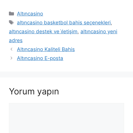
Kategoriler
Altıncasino
Etiketler
altıncasino basketbol bahis seçenekleri
,
altıncasino destek ve i̇letişim
,
altıncasino yeni
adres
Altıncasino Kaliteli Bahis
Altıncasino E-posta
Yorum yapın
Yorum