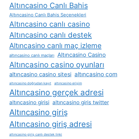
Altıncasino Canlı Bahis
Altıncasino Canlı Bahis Seçenekleri
Altıncasino canlı casino
Altıncasino canlı destek
Altıncasino canlı maç izleme
Altıncasino Casino
altıncasino canlı maçları
Altıncasino casino oyunları
altıncasino casino sitesi
altıncasino com
altıncasino doğrudan kayıt
altıncasino erişim
Altıncasino gerçek adresi
altıncasino girisi
altıncasino giris twitter
Altıncasino giriş
Altıncasino giriş adresi
altıncasino giriş canlı destek linki