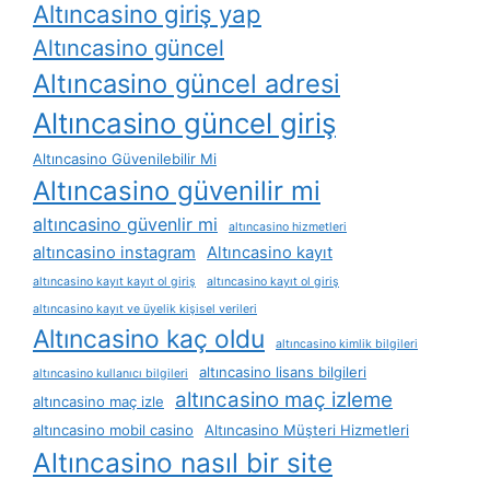
Altıncasino giriş yap
Altıncasino güncel
Altıncasino güncel adresi
Altıncasino güncel giriş
Altıncasino Güvenilebilir Mi
Altıncasino güvenilir mi
altıncasino güvenlir mi
altıncasino hizmetleri
altıncasino instagram
Altıncasino kayıt
altıncasino kayıt kayıt ol giriş
altıncasino kayıt ol giriş
altıncasino kayıt ve üyelik kişisel verileri
Altıncasino kaç oldu
altıncasino kimlik bilgileri
altıncasino lisans bilgileri
altıncasino kullanıcı bilgileri
altıncasino maç izleme
altıncasino maç izle
altıncasino mobil casino
Altıncasino Müşteri Hizmetleri
Altıncasino nasıl bir site