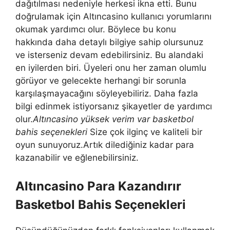
dağıtılması nedeniyle herkesi ikna etti. Bunu
doğrulamak için Altıncasino kullanıcı yorumlarını
okumak yardımcı olur. Böylece bu konu
hakkında daha detaylı bilgiye sahip olursunuz
ve isterseniz devam edebilirsiniz. Bu alandaki
en iyilerden biri. Üyeleri onu her zaman olumlu
görüyor ve gelecekte herhangi bir sorunla
karşılaşmayacağını söyleyebiliriz. Daha fazla
bilgi edinmek istiyorsanız şikayetler de yardımcı
olur.
Altıncasino yüksek verim var basketbol
bahis seçenekleri
Size çok ilginç ve kaliteli bir
oyun sunuyoruz.Artık dilediğiniz kadar para
kazanabilir ve eğlenebilirsiniz.
Altıncasino Para Kazandırır
Basketbol Bahis Seçenekleri