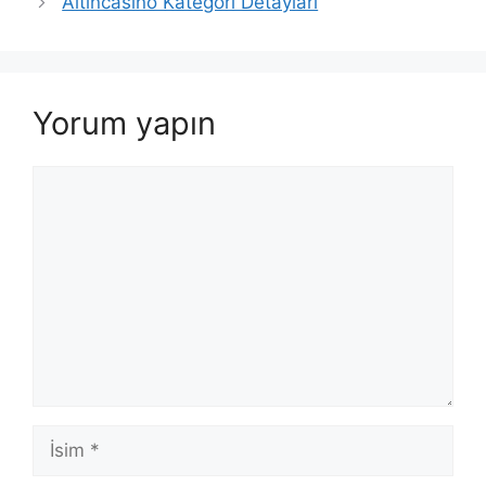
Altıncasino Kategori Detayları
Yorum yapın
Yorum
İsim