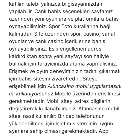
katılım talebi yalnızca bilgisayarınızdan
yapılabilir. Canlı bahis seçenekleri sayfamız
üzerinden yeni oyunlara ve platformlara bahis
oynayabilirsiniz. Spor Toto kurallarına bağlı
kalmadan Site üzerinden spor, casino, sanal
oyunlar ve canlı casino içeriklerine bahis
oynayabilirsiniz. Eski engellenen adresi
kaldırdıktan sonra yeni sayfayı son haliyle
bulmak için tarayıcınızda arama yapmalısınız.
Erişmek ve oyun deneyiminizin tadını çıkarmak
için bahis sitesini ziyaret edin. Siteye
erişebilmek için
Altıncasino mobil uygulamasını
mı kullanıyorsunuz
Mobile üzerinden erişilmesi
gerekmektedir. Mobil siteyi adres bilgilerini
değiştirerek kullanabilirsiniz. Altıncasino mobil
sitesi nasıl kullanılır: Bir cep telefonunun
yüklenebilmesi için işletim sisteminin uygun
ayarlara sahip olması gerekmektedir. App