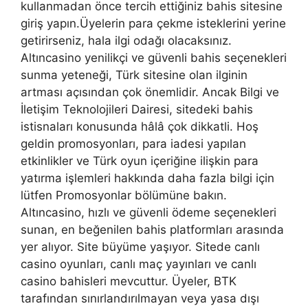
kullanmadan önce tercih ettiğiniz bahis sitesine
giriş yapın.Üyelerin para çekme isteklerini yerine
getirirseniz, hala ilgi odağı olacaksınız.
Altıncasino yenilikçi ve güvenli bahis seçenekleri
sunma yeteneği, Türk sitesine olan ilginin
artması açısından çok önemlidir. Ancak Bilgi ve
İletişim Teknolojileri Dairesi, sitedeki bahis
istisnaları konusunda hâlâ çok dikkatli. Hoş
geldin promosyonları, para iadesi yapılan
etkinlikler ve Türk oyun içeriğine ilişkin para
yatırma işlemleri hakkında daha fazla bilgi için
lütfen Promosyonlar bölümüne bakın.
Altıncasino, hızlı ve güvenli ödeme seçenekleri
sunan, en beğenilen bahis platformları arasında
yer alıyor. Site büyüme yaşıyor. Sitede canlı
casino oyunları, canlı maç yayınları ve canlı
casino bahisleri mevcuttur. Üyeler, BTK
tarafından sınırlandırılmayan veya yasa dışı