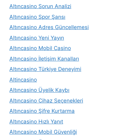
Altıncasino Sorun Analizi
Altıncasino Spor Şansı
Altıncasino Adres Güncellemesi
Altıncasino Yeni Yayın
Altıncasino Mobil Casino
Altıncasino İletişim Kanalları
Altıncasino Türkiye Deneyimi
Altincasino
Altıncasino Üyelik Kaybı
Altıncasino Cihaz Seçenekleri
Altıncasino Şifre Kurtarma
Altıncasino Hızlı Yanıt
Altıncasino Mobil Güvenliği