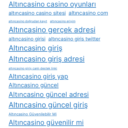
Altıncasino casino oyunları
altıncasino casino sitesi
altıncasino com
altıncasino doğrudan kayıt
altıncasino erişim
Altıncasino gerçek adresi
altıncasino girisi
altıncasino giris twitter
Altıncasino giriş
Altıncasino giriş adresi
altıncasino giriş canlı destek linki
Altıncasino giriş yap
Altıncasino güncel
Altıncasino güncel adresi
Altıncasino güncel giriş
Altıncasino Güvenilebilir Mi
Altıncasino güvenilir mi