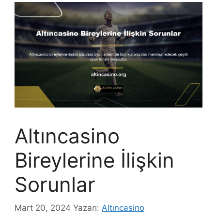
Altıncasino
Bireylerine İlişkin
Sorunlar
Mart 20, 2024
Yazarı:
Altıncasino