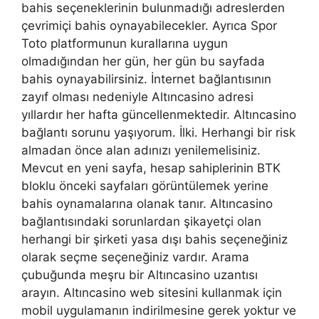
bahis seçeneklerinin bulunmadığı adreslerden
çevrimiçi bahis oynayabilecekler. Ayrıca Spor
Toto platformunun kurallarına uygun
olmadığından her gün, her gün bu sayfada
bahis oynayabilirsiniz. İnternet bağlantısının
zayıf olması nedeniyle Altıncasino adresi
yıllardır her hafta güncellenmektedir. Altıncasino
bağlantı sorunu yaşıyorum. İlki. Herhangi bir risk
almadan önce alan adınızı yenilemelisiniz.
Mevcut en yeni sayfa, hesap sahiplerinin BTK
bloklu önceki sayfaları görüntülemek yerine
bahis oynamalarına olanak tanır. Altıncasino
bağlantısındaki sorunlardan şikayetçi olan
herhangi bir şirketi yasa dışı bahis seçeneğiniz
olarak seçme seçeneğiniz vardır. Arama
çubuğunda meşru bir Altıncasino uzantısı
arayın. Altıncasino web sitesini kullanmak için
mobil uygulamanın indirilmesine gerek yoktur ve