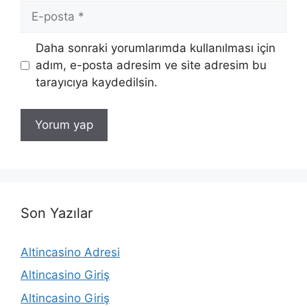
E-
posta
İnternet
Daha sonraki yorumlarımda kullanılması için
sitesi
adım, e-posta adresim ve site adresim bu
tarayıcıya kaydedilsin.
Son Yazılar
Altincasino Adresi
Altincasino Giriş
Altincasino Giriş