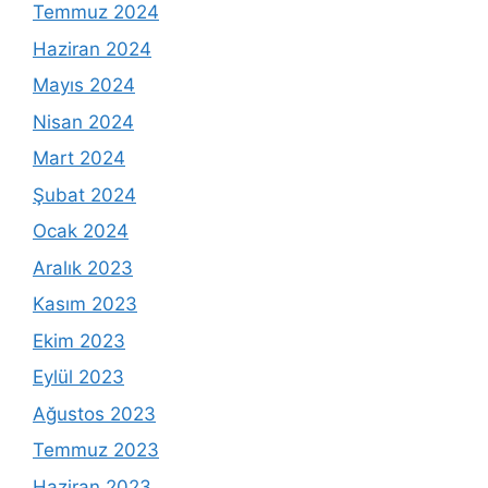
Temmuz 2024
Haziran 2024
Mayıs 2024
Nisan 2024
Mart 2024
Şubat 2024
Ocak 2024
Aralık 2023
Kasım 2023
Ekim 2023
Eylül 2023
Ağustos 2023
Temmuz 2023
Haziran 2023