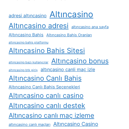
Altıncasino
adresi altıncasino
Altıncasino adresi
altıncasino ana sayfa
Altıncasino Bahis
Altıncasino Bahis Oranları
altıncasino bahis platformu
Altıncasino Bahis Sitesi
Altıncasino bonus
altıncasino bazı kullanıcılar
altıncasino canli maç izle
altıncasino btk giriş
Altıncasino Canlı Bahis
Altıncasino Canlı Bahis Seçenekleri
Altıncasino canlı casino
Altıncasino canlı destek
Altıncasino canlı maç izleme
Altıncasino Casino
altıncasino canlı maçları