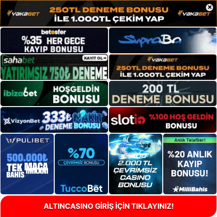
×
ALTINCASINO GİRİŞ İÇİN TIKLAYINIZ!