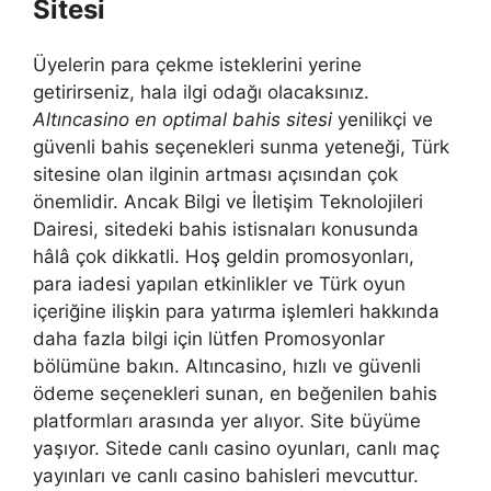
Sitesi
Üyelerin para çekme isteklerini yerine
getirirseniz, hala ilgi odağı olacaksınız.
Altıncasino en optimal bahis sitesi
yenilikçi ve
güvenli bahis seçenekleri sunma yeteneği, Türk
sitesine olan ilginin artması açısından çok
önemlidir. Ancak Bilgi ve İletişim Teknolojileri
Dairesi, sitedeki bahis istisnaları konusunda
hâlâ çok dikkatli. Hoş geldin promosyonları,
para iadesi yapılan etkinlikler ve Türk oyun
içeriğine ilişkin para yatırma işlemleri hakkında
daha fazla bilgi için lütfen Promosyonlar
bölümüne bakın. Altıncasino, hızlı ve güvenli
ödeme seçenekleri sunan, en beğenilen bahis
platformları arasında yer alıyor. Site büyüme
yaşıyor. Sitede canlı casino oyunları, canlı maç
yayınları ve canlı casino bahisleri mevcuttur.