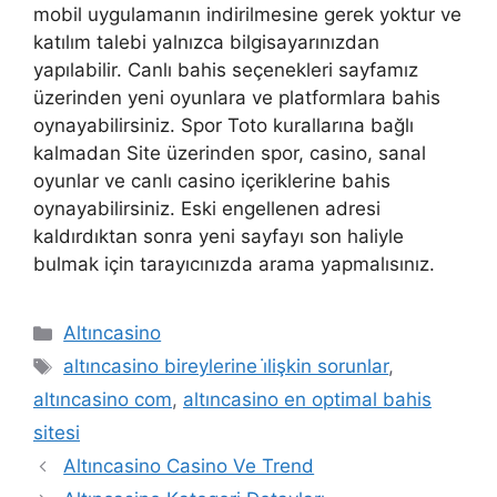
mobil uygulamanın indirilmesine gerek yoktur ve
katılım talebi yalnızca bilgisayarınızdan
yapılabilir. Canlı bahis seçenekleri sayfamız
üzerinden yeni oyunlara ve platformlara bahis
oynayabilirsiniz. Spor Toto kurallarına bağlı
kalmadan Site üzerinden spor, casino, sanal
oyunlar ve canlı casino içeriklerine bahis
oynayabilirsiniz. Eski engellenen adresi
kaldırdıktan sonra yeni sayfayı son haliyle
bulmak için tarayıcınızda arama yapmalısınız.
Kategoriler
Altıncasino
Etiketler
altıncasino bireylerine i̇lişkin sorunlar
,
altıncasino com
,
altıncasino en optimal bahis
sitesi
Altıncasino Casino Ve Trend