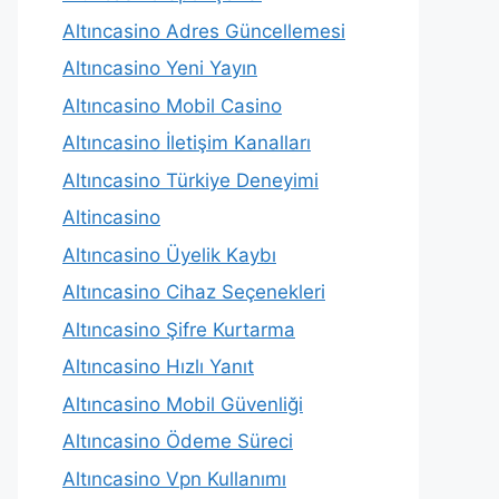
Altıncasino Adres Güncellemesi
Altıncasino Yeni Yayın
Altıncasino Mobil Casino
Altıncasino İletişim Kanalları
Altıncasino Türkiye Deneyimi
Altincasino
Altıncasino Üyelik Kaybı
Altıncasino Cihaz Seçenekleri
Altıncasino Şifre Kurtarma
Altıncasino Hızlı Yanıt
Altıncasino Mobil Güvenliği
Altıncasino Ödeme Süreci
Altıncasino Vpn Kullanımı