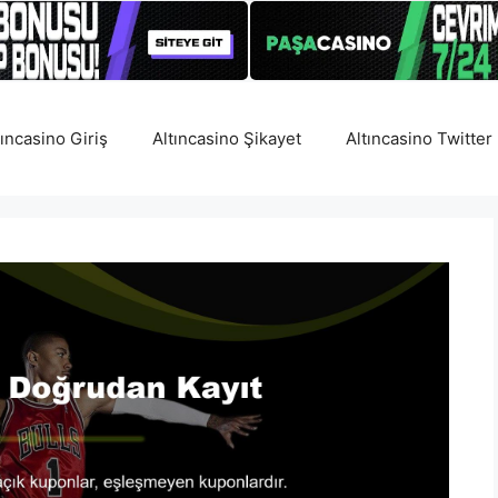
tıncasino Giriş
Altıncasino Şikayet
Altıncasino Twitter