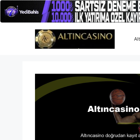
İçeriğe
atla
Al