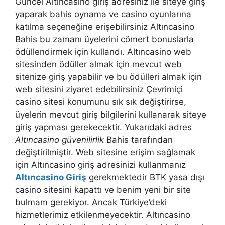
Güncel Altıncasino giriş adresiniz ile siteye giriş
yaparak bahis oynama ve casino oyunlarına
katılma seçeneğine erişebilirsiniz Altıncasino
Bahis bu zamanı üyelerini cömert bonuslarla
ödüllendirmek için kullandı. Altıncasino web
sitesinden ödüller almak için mevcut web
sitenize giriş yapabilir ve bu ödülleri almak için
web sitesini ziyaret edebilirsiniz Çevrimiçi
casino sitesi konumunu sık sık değiştirirse,
üyelerin mevcut giriş bilgilerini kullanarak siteye
giriş yapması gerekecektir. Yukarıdaki adres
Altıncasino güvenilirlik
Bahis tarafından
değiştirilmiştir. Web sitesine erişim sağlamak
için Altıncasino giriş adresinizi kullanmanız
Altıncasino Giriş
gerekmektedir BTK yasa dışı
casino sitesini kapattı ve benim yeni bir site
bulmam gerekiyor. Ancak Türkiye’deki
hizmetlerimiz etkilenmeyecektir. Altıncasino