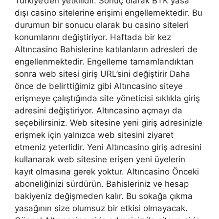
Türkiye’den yetkilidir. Sonuç olarak BTK yasa
dışı casino sitelerine erişimi engellemektedir. Bu
durumun bir sonucu olarak bu casino siteleri
konumlarını değiştiriyor. Haftada bir kez
Altıncasino Bahislerine katılanların adresleri de
engellenmektedir. Engelleme tamamlandıktan
sonra web sitesi giriş URL’sini değiştirir Daha
önce de belirttiğimiz gibi Altıncasino siteye
erişmeye çalıştığında site yöneticisi sıklıkla giriş
adresini değiştiriyor. Altıncasino açmayı da
seçebilirsiniz. Web sitesine yeni giriş adresinizle
erişmek için yalnızca web sitesini ziyaret
etmeniz yeterlidir. Yeni Altıncasino giriş adresini
kullanarak web sitesine erişen yeni üyelerin
kayıt olmasına gerek yoktur. Altıncasino Önceki
aboneliğinizi sürdürün. Bahisleriniz ve hesap
bakiyeniz değişmeden kalır. Bu sokağa çıkma
yasağının size olumsuz bir etkisi olmayacak.