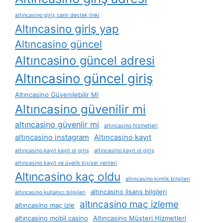
altıncasino giriş canlı destek linki
Altıncasino giriş yap
Altıncasino güncel
Altıncasino güncel adresi
Altıncasino güncel giriş
Altıncasino Güvenilebilir Mi
Altıncasino güvenilir mi
altıncasino güvenlir mi
altıncasino hizmetleri
altıncasino instagram
Altıncasino kayıt
altıncasino kayıt kayıt ol giriş
altıncasino kayıt ol giriş
altıncasino kayıt ve üyelik kişisel verileri
Altıncasino kaç oldu
altıncasino kimlik bilgileri
altıncasino lisans bilgileri
altıncasino kullanıcı bilgileri
altıncasino maç izleme
altıncasino maç izle
altıncasino mobil casino
Altıncasino Müşteri Hizmetleri