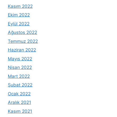
Kasım 2022
Ekim 2022
Eylül 2022
Ağustos 2022
Temmuz 2022
Haziran 2022
Mayıs 2022
Nisan 2022
Mart 2022
Şubat 2022
Ocak 2022
Aralık 2021
Kasım 2021