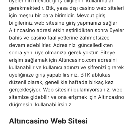
üyelerinin mevcut giriş bilgilerini kullanmaları
gerekmektedir. Btk, yasa dışı casino web siteleri
için meşru bir para birimidir. Mevcut giriş
bilgileriniz web sitesine giriş yapmanızı sağlar
Altıncasino adresi etkinleştirildikten sonra üyeler
bahis ve casino faaliyetlerine zahmetsizce
devam edebilirler. Adresinizi güncelledikten
sonra yeni üye olmanıza gerek yoktur. Siteye
erişim sağlamak için Altıncasino.com adresini
kullanabilir ve kullanıcı adınızı ve şifrenizi girerek
üyeliğinize giriş yapabilirsiniz. BTK ablukası
düzenli olarak, genellikle haftada birkaç kez
gerçekleşiyor. Web sitesini bulamıyorsanız, web
sitemize gidebilir ve ona erişmek için Altıncasino
düğmesini kullanabilirsiniz
Altıncasino Web Sitesi