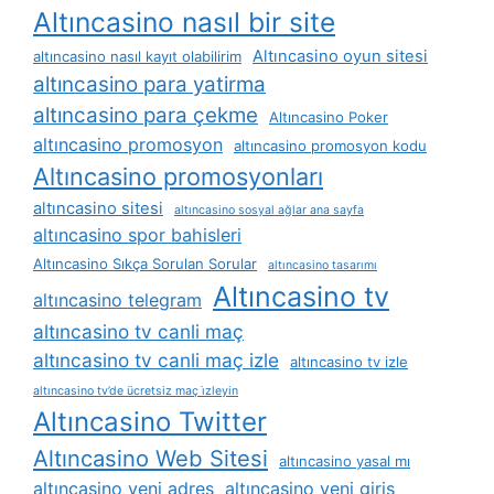
Altıncasino nasıl bir site
Altıncasino oyun sitesi
altıncasino nasıl kayıt olabilirim
altıncasino para yatirma
altıncasino para çekme
Altıncasino Poker
altıncasino promosyon
altıncasino promosyon kodu
Altıncasino promosyonları
altıncasino sitesi
altıncasino sosyal ağlar ana sayfa
altıncasino spor bahisleri
Altıncasino Sıkça Sorulan Sorular
altıncasino tasarımı
Altıncasino tv
altıncasino telegram
altıncasino tv canli maç
altıncasino tv canli maç izle
altıncasino tv izle
altıncasino tv’de ücretsiz maç i̇zleyin
Altıncasino Twitter
Altıncasino Web Sitesi
altıncasino yasal mı
altıncasino yeni adres
altıncasino yeni giris