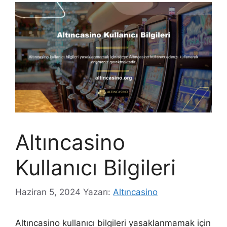
Altıncasino
Kullanıcı Bilgileri
Haziran 5, 2024
Yazarı:
Altıncasino
Altıncasino kullanıcı bilgileri yasaklanmamak için