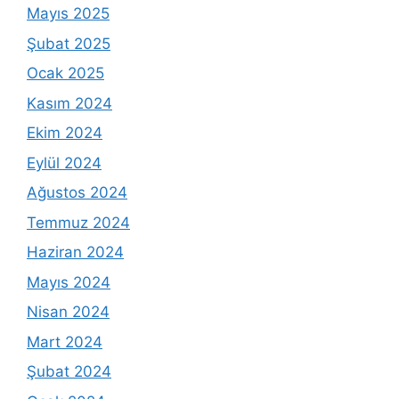
Mayıs 2025
Şubat 2025
Ocak 2025
Kasım 2024
Ekim 2024
Eylül 2024
Ağustos 2024
Temmuz 2024
Haziran 2024
Mayıs 2024
Nisan 2024
Mart 2024
Şubat 2024