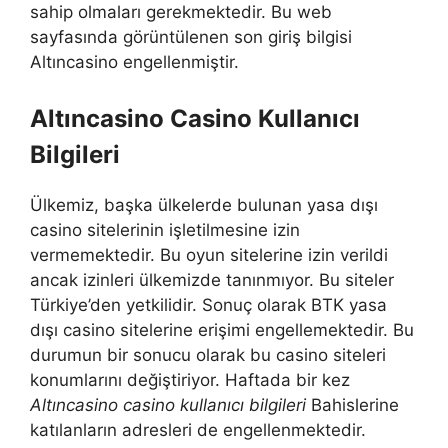
sahip olmaları gerekmektedir. Bu web
sayfasında görüntülenen son giriş bilgisi
Altıncasino engellenmiştir.
Altıncasino Casino Kullanıcı
Bilgileri
Ülkemiz, başka ülkelerde bulunan yasa dışı
casino sitelerinin işletilmesine izin
vermemektedir. Bu oyun sitelerine izin verildi
ancak izinleri ülkemizde tanınmıyor. Bu siteler
Türkiye’den yetkilidir. Sonuç olarak BTK yasa
dışı casino sitelerine erişimi engellemektedir. Bu
durumun bir sonucu olarak bu casino siteleri
konumlarını değiştiriyor. Haftada bir kez
Altıncasino casino kullanıcı bilgileri
Bahislerine
katılanların adresleri de engellenmektedir.