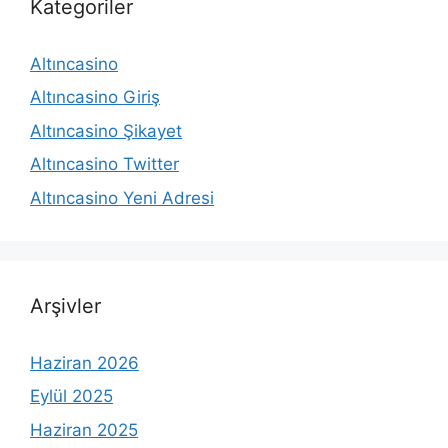
Kategoriler
Altıncasino
Altıncasino Giriş
Altıncasino Şikayet
Altıncasino Twitter
Altıncasino Yeni Adresi
Arşivler
Haziran 2026
Eylül 2025
Haziran 2025