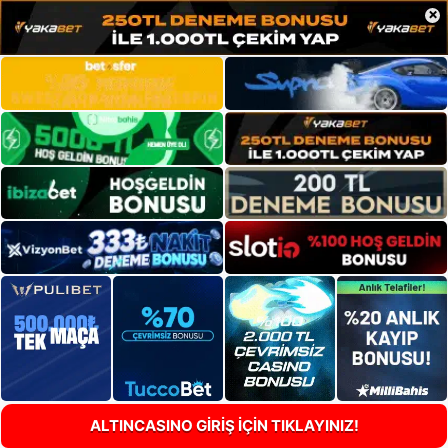
×
ALTINCASINO GİRİŞ İÇİN TIKLAYINIZ!