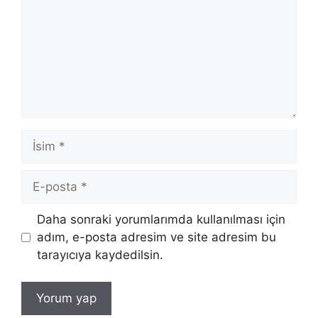
İsim
E-
posta
İnternet
Daha sonraki yorumlarımda kullanılması için
sitesi
adım, e-posta adresim ve site adresim bu
tarayıcıya kaydedilsin.