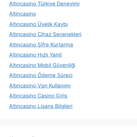
Altıncasino Türkiye Deneyimi
Altincasino
Altıncasino Üyelik Kaybı
Altıncasino Cihaz Seçenekleri
Altıncasino Şifre Kurtarma
Altıncasino Hızlı Yanıt
Altıncasino Mobil Güvenliği
Altıncasino Ödeme Süreci
Altıncasino Vpn Kullanımı
Altıncasino Casino Giriş
Altıncasino Lisans Bilgileri