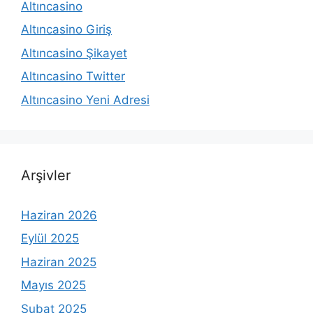
Altıncasino
Altıncasino Giriş
Altıncasino Şikayet
Altıncasino Twitter
Altıncasino Yeni Adresi
Arşivler
Haziran 2026
Eylül 2025
Haziran 2025
Mayıs 2025
Şubat 2025