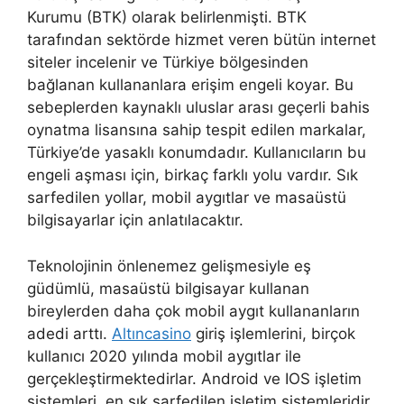
Kurumu (BTK) olarak belirlenmişti. BTK
tarafından sektörde hizmet veren bütün internet
siteler incelenir ve Türkiye bölgesinden
bağlanan kullananlara erişim engeli koyar. Bu
sebeplerden kaynaklı uluslar arası geçerli bahis
oynatma lisansına sahip tespit edilen markalar,
Türkiye’de yasaklı konumdadır. Kullanıcıların bu
engeli aşması için, birkaç farklı yolu vardır. Sık
sarfedilen yollar, mobil aygıtlar ve masaüstü
bilgisayarlar için anlatılacaktır.
Teknolojinin önlenemez gelişmesiyle eş
güdümlü, masaüstü bilgisayar kullanan
bireylerden daha çok mobil aygıt kullananların
adedi arttı.
Altıncasino
giriş işlemlerini, birçok
kullanıcı 2020 yılında mobil aygıtlar ile
gerçekleştirmektedirlar. Android ve IOS işletim
sistemleri, en sık sarfedilen işletim sistemleridir.