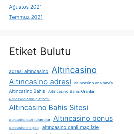
Ağustos 2021
Temmuz 2021
Etiket Bulutu
Altıncasino
adresi altıncasino
Altıncasino adresi
altıncasino ana sayfa
Altıncasino Bahis
Altıncasino Bahis Oranları
altıncasino bahis platformu
Altıncasino Bahis Sitesi
Altıncasino bonus
altıncasino bazı kullanıcılar
altıncasino canli maç izle
altıncasino btk giriş