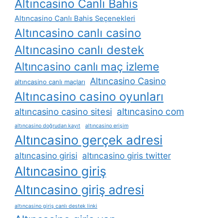
Altıncasino Canlı Bahis
Altıncasino Canlı Bahis Seçenekleri
Altıncasino canlı casino
Altıncasino canlı destek
Altıncasino canlı maç izleme
Altıncasino Casino
altıncasino canlı maçları
Altıncasino casino oyunları
altıncasino casino sitesi
altıncasino com
altıncasino doğrudan kayıt
altıncasino erişim
Altıncasino gerçek adresi
altıncasino girisi
altıncasino giris twitter
Altıncasino giriş
Altıncasino giriş adresi
altıncasino giriş canlı destek linki