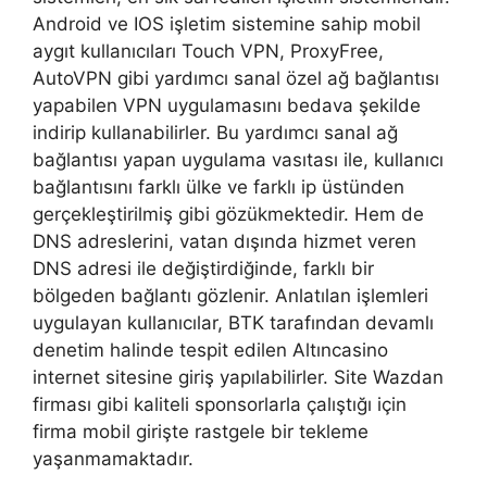
Android ve IOS işletim sistemine sahip mobil
aygıt kullanıcıları Touch VPN, ProxyFree,
AutoVPN gibi yardımcı sanal özel ağ bağlantısı
yapabilen VPN uygulamasını bedava şekilde
indirip kullanabilirler. Bu yardımcı sanal ağ
bağlantısı yapan uygulama vasıtası ile, kullanıcı
bağlantısını farklı ülke ve farklı ip üstünden
gerçekleştirilmiş gibi gözükmektedir. Hem de
DNS adreslerini, vatan dışında hizmet veren
DNS adresi ile değiştirdiğinde, farklı bir
bölgeden bağlantı gözlenir. Anlatılan işlemleri
uygulayan kullanıcılar, BTK tarafından devamlı
denetim halinde tespit edilen Altıncasino
internet sitesine giriş yapılabilirler. Site Wazdan
firması gibi kaliteli sponsorlarla çalıştığı için
firma mobil girişte rastgele bir tekleme
yaşanmamaktadır.