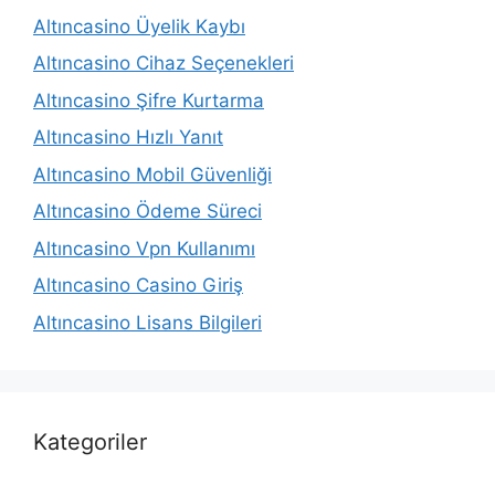
Altıncasino Üyelik Kaybı
Altıncasino Cihaz Seçenekleri
Altıncasino Şifre Kurtarma
Altıncasino Hızlı Yanıt
Altıncasino Mobil Güvenliği
Altıncasino Ödeme Süreci
Altıncasino Vpn Kullanımı
Altıncasino Casino Giriş
Altıncasino Lisans Bilgileri
Kategoriler