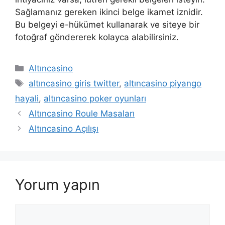
Sağlamanız gereken ikinci belge ikamet iznidir.
Bu belgeyi e-hükümet kullanarak ve siteye bir
fotoğraf göndererek kolayca alabilirsiniz.
Kategoriler
Altıncasino
Etiketler
altıncasino giris twitter
,
altıncasino piyango
hayali
,
altıncasino poker oyunları
Altıncasino Roule Masaları
Altıncasino Açılışı
Yorum yapın
Yorum