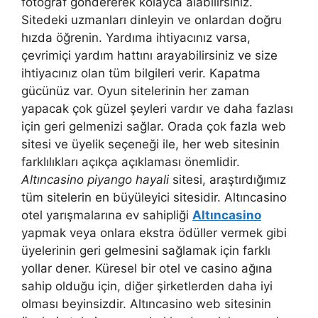
fotoğraf göndererek kolayca alabilirsiniz.
Sitedeki uzmanları dinleyin ve onlardan doğru
hızda öğrenin. Yardıma ihtiyacınız varsa,
çevrimiçi yardım hattını arayabilirsiniz ve size
ihtiyacınız olan tüm bilgileri verir. Kapatma
gücünüz var. Oyun sitelerinin her zaman
yapacak çok güzel şeyleri vardır ve daha fazlası
için geri gelmenizi sağlar. Orada çok fazla web
sitesi ve üyelik seçeneği ile, her web sitesinin
farklılıkları açıkça açıklaması önemlidir.
Altıncasino piyango hayali
sitesi, araştırdığımız
tüm sitelerin en büyüleyici sitesidir. Altıncasino
otel yarışmalarına ev sahipliği
Altıncasino
yapmak veya onlara ekstra ödüller vermek gibi
üyelerinin geri gelmesini sağlamak için farklı
yollar dener. Küresel bir otel ve casino ağına
sahip olduğu için, diğer şirketlerden daha iyi
olması beyinsizdir. Altıncasino web sitesinin