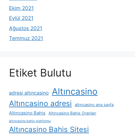
Ekim 2021
Eylül 2021
Ağustos 2021
Temmuz 2021
Etiket Bulutu
Altıncasino
adresi altıncasino
Altıncasino adresi
altıncasino ana sayfa
Altıncasino Bahis
Altıncasino Bahis Oranları
altıncasino bahis platformu
Altıncasino Bahis Sitesi