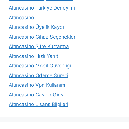
Altıncasino Türkiye Deneyimi
Altincasino
Altıncasino Üyelik Kaybı
Altıncasino Cihaz Seçenekleri
Altıncasino Şifre Kurtarma
Altıncasino Hızlı Yanıt
Altıncasino Mobil Güvenliği
Altıncasino Ödeme Süreci
Altıncasino Vpn Kullanımı
Altıncasino Casino Giriş
Altıncasino Lisans Bilgileri