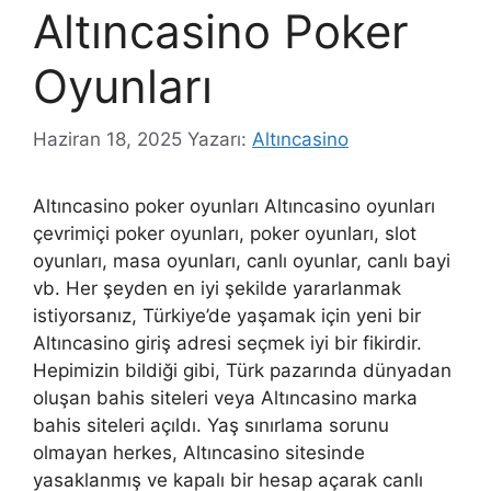
Altıncasino Poker
Oyunları
Haziran 18, 2025
Yazarı:
Altıncasino
Altıncasino poker oyunları Altıncasino oyunları
çevrimiçi poker oyunları, poker oyunları, slot
oyunları, masa oyunları, canlı oyunlar, canlı bayi
vb. Her şeyden en iyi şekilde yararlanmak
istiyorsanız, Türkiye’de yaşamak için yeni bir
Altıncasino giriş adresi seçmek iyi bir fikirdir.
Hepimizin bildiği gibi, Türk pazarında dünyadan
oluşan bahis siteleri veya Altıncasino marka
bahis siteleri açıldı. Yaş sınırlama sorunu
olmayan herkes, Altıncasino sitesinde
yasaklanmış ve kapalı bir hesap açarak canlı