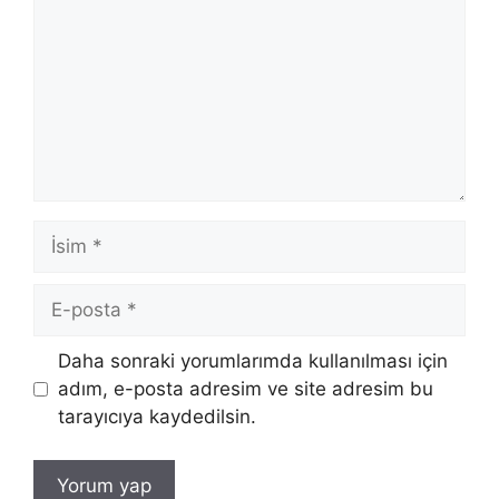
İsim
E-
posta
İnternet
Daha sonraki yorumlarımda kullanılması için
sitesi
adım, e-posta adresim ve site adresim bu
tarayıcıya kaydedilsin.