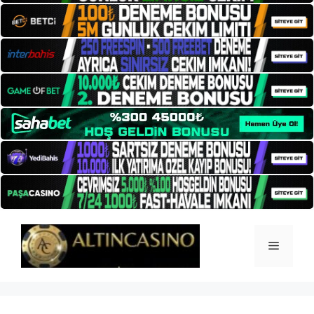
İçeriğe
atla
Menü