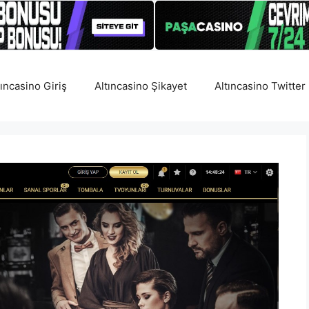
tıncasino Giriş
Altıncasino Şikayet
Altıncasino Twitter