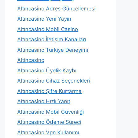
Altıncasino Adres Güncellemesi
Altıncasino Yeni Yayın
Altıncasino Mobil Casino
Altıncasino İletişim Kanalları
Altıncasino Türkiye Deneyimi
Altincasino
Altıncasino Üyelik Kaybı
Altıncasino Cihaz Seçenekleri
Altıncasino Şifre Kurtarma
Altıncasino Hızlı Yanıt
Altıncasino Mobil Güvenliği
Altıncasino Ödeme Süreci
Altıncasino Vpn Kullanımı