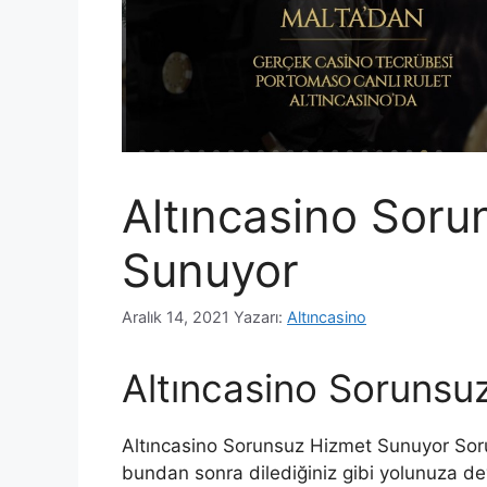
Altıncasino Soru
Sunuyor
Aralık 14, 2021
Yazarı:
Altıncasino
Altıncasino Sorunsu
Altıncasino Sorunsuz Hizmet Sunuyor Soru
bundan sonra dilediğiniz gibi yolunuza de