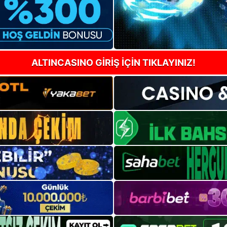
ALTINCASINO GİRİŞ İÇİN TIKLAYINIZ!