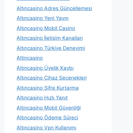
Altıncasino Adres Güncellemesi
Altıncasino Yeni Yayın
Altıncasino Mobil Casino
Altıncasino İletişim Kanalları
Altıncasino Türkiye Deneyimi
Altincasino
Altıncasino Üyelik Kaybı
Altıncasino Cihaz Seçenekleri
Altıncasino Şifre Kurtarma
Altıncasino Hızlı Yanıt
Altıncasino Mobil Güvenliği
Altıncasino Ödeme Süreci
Altıncasino Vpn Kullanımı