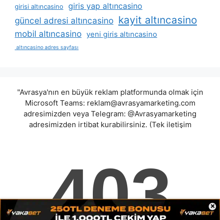
giris yap altıncasino
girisi altıncasino
kayit altıncasino
güncel adresi altıncasino
mobil altıncasino
yeni giris altıncasino
altıncasino adres sayfası
"Avrasya'nın en büyük reklam platformunda olmak için
Microsoft Teams:
reklam@avrasyamarketing.com
adresimizden veya Telegram: @Avrasyamarketing
adresimizden irtibat kurabilirsiniz. (Tek iletişim
adreslerimiz teams / telegram ve mail adresimizdir.
Harici hiçbir iletişim adresimiz bulunmamaktadır.
Lütfen itibar etmeyiniz.) Türkiye yasalarına göre 7258
sayılı kanun uyarınca yasa dışı bahis oynamanın
cezaları mevcuttur. Şu an bulunduğunuz site hiç bir
şekilde illegal bahis oyunları oynatmıyor ve oynamaya
aracı olmuyordur.
yaltabet
|
vbet
|
betsobet
|
redbahis
|
×
rexusbet
|
misalibet
|
mevzubahis
|
luxbet
"