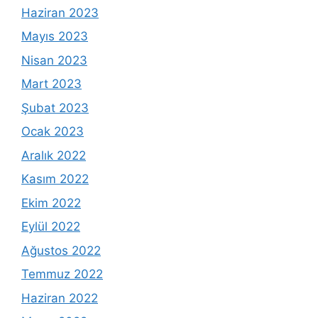
Haziran 2023
Mayıs 2023
Nisan 2023
Mart 2023
Şubat 2023
Ocak 2023
Aralık 2022
Kasım 2022
Ekim 2022
Eylül 2022
Ağustos 2022
Temmuz 2022
Haziran 2022