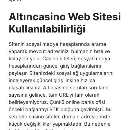
Altıncasino Web Sitesi
Kullanılabilirliği
Sitenin sosyal medya hesaplarında arama
yaparak mevcut adresinizi bulmanın hızlı ve
kolay bir yolu. Casino siteleri, sosyal medya
hesaplarından güncel giriş bağlantılarını
paylaşır. Sitenizdeki sosyal ağ uygulamalarını
inceleyerek güncel giriş linkine hızlıca
ulaşabilirsiniz. Altıncasino sorulan soruların
sayısına gelince, tam URL’yi tam olarak
belirleyemiyoruz. Çünkü online bahis ofisi
önceki bağlantıyı BTK bloğuna çevirmişti. Bu
sebeple casino siteleri domain adreslerinde
küçük değişiklikler yapmaktadır. Bu nedenle