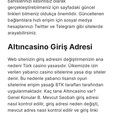
bahislerinizi kesintisiz olarak
gerçekleştirebilmeniz için sayfadaki güncel
linkleri bilmeniz oldukça önemlidir. Güncellenen
bağlantılara hızlı erişim için sosyal medya
hesaplarınızı Twitter ve Telegram gibi sitelerde
arayabilirsiniz.
Altıncasino Giriş Adresi
Web sitenizin giriş adresini değiştirmenizin ana
nedeni Türk casino yasasıdır. Ülkemizde izin
verilen yabancı casino sitelerine yasa dışı siteler
denir. Bu nedenle yabancı lisanslı oyun
sitelerine erişim yasağı BTK tarafları tarafından
uygulanmaktadır. Kaç tane Altıncasino var?
Genel Konular B. Mevcut Seobah giriş adresi
nasıl kontrol edilir, giriş adresi neden değişti,
mevcut adres nasıl kontrol edilir ve giriş linki