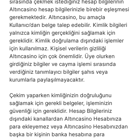
sırasında çekmek istediğiniz hesap bilgilerinin
Altıncasino hesap bilgilerinizle birebir eşleşmesi
gerekmektedir. Altıncasino, bu amaçla
Kullanıcı’dan belge talep edebilir. Kimlik bilgileri
yalnızca kimliğin gerçekliğini sağlamak için
gereklidir. Kimlik doğrulama dışındaki işlemler
için kullanılmaz. Kişisel verilerin gizliliği
Altıncasino için çok önemlidir. Üye olurken
girdiğiniz bilgiler ve cayma işlemi sırasında
verdiğiniz tanımlayıcı bilgiler şahıs veya
kurumlarla paylaşılmayacaktır.
Çekim yaparken kimliğinizin doğruluğunu
sağlamak için gerekli belgeler, işleminizin
güvenliği için gereklidir. Hesap Bilgileriniz
dışındaki kanallardan Altıncasino Hesabınıza
para ekleyemez veya Altıncasino Hesabınızdan
başka bir kişinin banka hesabına para