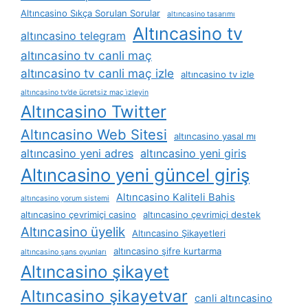
Altıncasino Sıkça Sorulan Sorular
altıncasino tasarımı
Altıncasino tv
altıncasino telegram
altıncasino tv canli maç
altıncasino tv canli maç izle
altıncasino tv izle
altıncasino tv’de ücretsiz maç i̇zleyin
Altıncasino Twitter
Altıncasino Web Sitesi
altıncasino yasal mı
altıncasino yeni adres
altıncasino yeni giris
Altıncasino yeni güncel giriş
Altıncasino Kaliteli Bahis
altıncasino yorum sistemi
altıncasino çevrimiçi casino
altıncasino çevrimiçi destek
Altıncasino üyelik
Altıncasino Şikayetleri
altıncasino şifre kurtarma
altıncasino şans oyunları
Altıncasino şikayet
Altıncasino şikayetvar
canli altıncasino