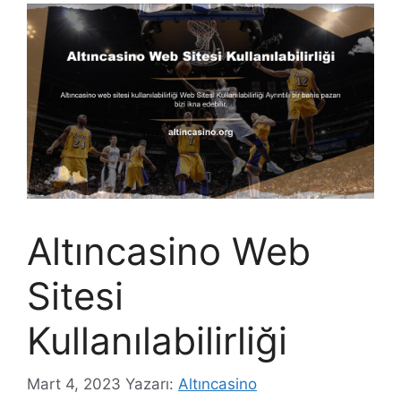
Altıncasino Web
Sitesi
Kullanılabilirliği
Mart 4, 2023
Yazarı:
Altıncasino