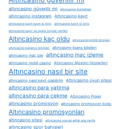
altıncasino güvenlir mi
altıncasino hizmetleri
altıncasino instagram
Altıncasino kayıt
altıncasino kayıt kayıt ol giriş
altıncasino kayıt ol giriş
altıncasino kayıt ve üyelik kişisel verileri
Altıncasino kaç oldu
altıncasino kimlik bilgileri
altıncasino lisans bilgileri
altıncasino kullanıcı bilgileri
altıncasino maç izleme
altıncasino maç izle
altıncasino mobil casino
Altıncasino Müşteri Hizmetleri
Altıncasino nasıl bir site
Altıncasino oyun sitesi
altıncasino nasıl kayıt olabilirim
altıncasino para yatirma
altıncasino para çekme
Altıncasino Poker
altıncasino promosyon
altıncasino promosyon kodu
Altıncasino promosyonları
altıncasino sitesi
altıncasino sosyal ağlar ana sayfa
altıncasino spor bahisleri