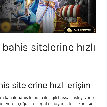
bahis sitelerine hızlı
s sitelerine hızlı erişim
şim kaçak bahis konusu ile ilgili hassas, işleyişinde
zmet veren çoğu site, legal olmayan siteler konusu