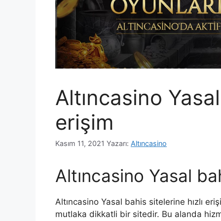
Altıncasino Yasal 
erişim
Kasım 11, 2021
Yazarı:
Altıncasino
Altıncasino Yasal bahi
Altıncasino Yasal bahis sitelerine hızlı eri
mutlaka dikkatli bir sitedir. Bu alanda hi