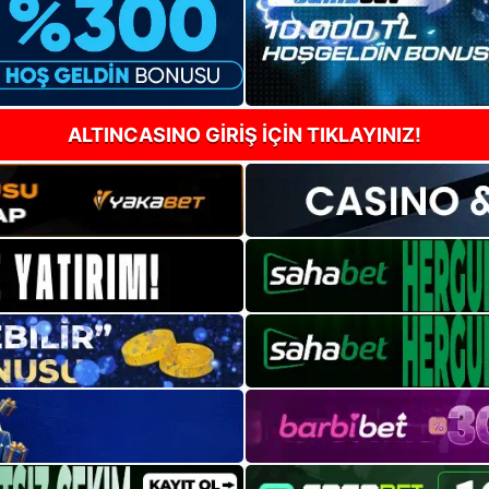
ALTINCASINO GİRİŞ İÇİN TIKLAYINIZ!