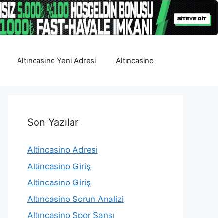
Altıncasino Yeni Adresi
Altıncasino
Son Yazılar
Altincasino Adresi
Altincasino Giriş
Altincasino Giriş
Altıncasino Sorun Analizi
Altıncasino Spor Şansı