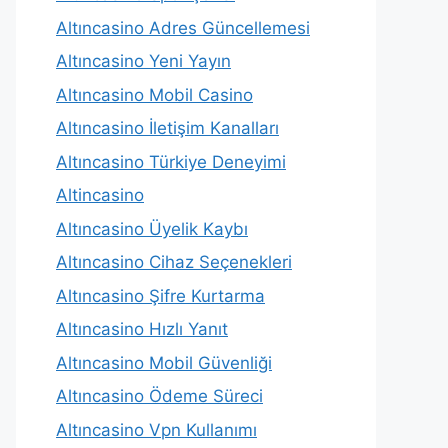
Altıncasino Adres Güncellemesi
Altıncasino Yeni Yayın
Altıncasino Mobil Casino
Altıncasino İletişim Kanalları
Altıncasino Türkiye Deneyimi
Altincasino
Altıncasino Üyelik Kaybı
Altıncasino Cihaz Seçenekleri
Altıncasino Şifre Kurtarma
Altıncasino Hızlı Yanıt
Altıncasino Mobil Güvenliği
Altıncasino Ödeme Süreci
Altıncasino Vpn Kullanımı