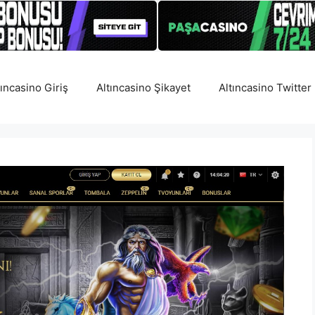
tıncasino Giriş
Altıncasino Şikayet
Altıncasino Twitter