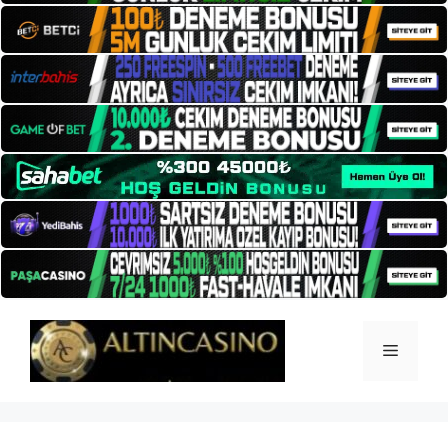
İçeriğe
atla
Menü