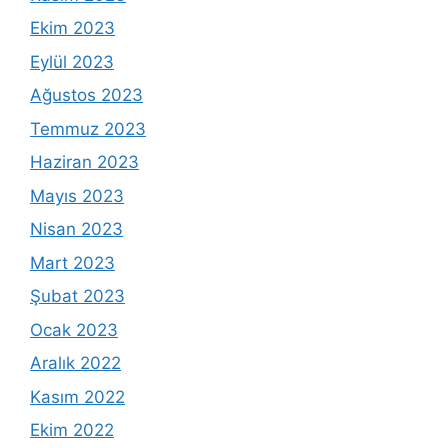
Ekim 2023
Eylül 2023
Ağustos 2023
Temmuz 2023
Haziran 2023
Mayıs 2023
Nisan 2023
Mart 2023
Şubat 2023
Ocak 2023
Aralık 2022
Kasım 2022
Ekim 2022