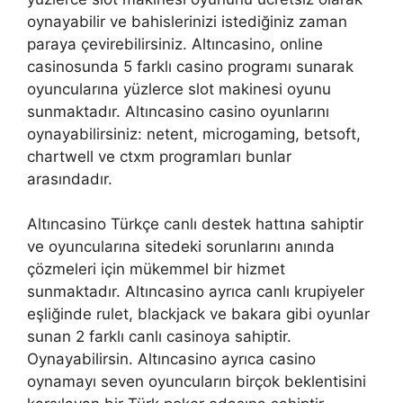
oynayabilir ve bahislerinizi istediğiniz zaman
paraya çevirebilirsiniz. Altıncasino, online
casinosunda 5 farklı casino programı sunarak
oyuncularına yüzlerce slot makinesi oyunu
sunmaktadır. Altıncasino casino oyunlarını
oynayabilirsiniz: netent, microgaming, betsoft,
chartwell ve ctxm programları bunlar
arasındadır.
Altıncasino Türkçe canlı destek hattına sahiptir
ve oyuncularına sitedeki sorunlarını anında
çözmeleri için mükemmel bir hizmet
sunmaktadır. Altıncasino ayrıca canlı krupiyeler
eşliğinde rulet, blackjack ve bakara gibi oyunlar
sunan 2 farklı canlı casinoya sahiptir.
Oynayabilirsin. Altıncasino ayrıca casino
oynamayı seven oyuncuların birçok beklentisini