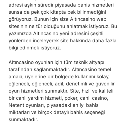
adresi aşkın süredir piyasada bahis hizmetleri
sunsa da pek çok kitapta pek bilinmediğini
görüyoruz. Bunun için size Altıncasino web
sitesinin ne tür olduğunu anlatmak istiyoruz. Bu
yazımızda Altıncasino yeni adresini çeşitli
yönlerden inceleyerek site hakkında daha fazla
bilgi edinmek istiyoruz.
Altıncasino oyunları için tüm teknik altyapı
tarafından sağlanmaktadır. Altıncasino temel
amacı, üyelerine bir bölgede kullanımı kolay,
eğlenceli, eğlenceli, adil, denetimli ve güvenilir
oyun hizmetleri sunmaktır. Site, hızlı ve kaliteli
bir canlı yardım hizmeti, poker, canlı casino,
Netent oyunları, piyasadaki en iyi bahis
miktarları ve birçok detaylı bahis seçeneği
sunmaktadır.