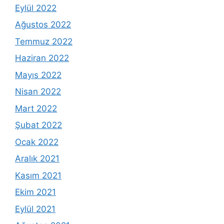
Eylül 2022
Ağustos 2022
Temmuz 2022
Haziran 2022
Mayıs 2022
Nisan 2022
Mart 2022
Şubat 2022
Ocak 2022
Aralık 2021
Kasım 2021
Ekim 2021
Eylül 2021