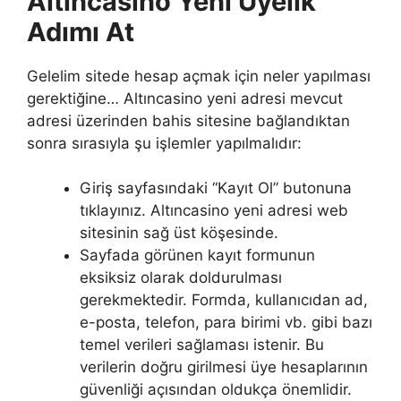
Altıncasino Yeni Üyelik
Adımı At
Gelelim sitede hesap açmak için neler yapılması
gerektiğine… Altıncasino yeni adresi mevcut
adresi üzerinden bahis sitesine bağlandıktan
sonra sırasıyla şu işlemler yapılmalıdır:
Giriş sayfasındaki “Kayıt Ol” butonuna
tıklayınız. Altıncasino yeni adresi web
sitesinin sağ üst köşesinde.
Sayfada görünen kayıt formunun
eksiksiz olarak doldurulması
gerekmektedir. Formda, kullanıcıdan ad,
e-posta, telefon, para birimi vb. gibi bazı
temel verileri sağlaması istenir. Bu
verilerin doğru girilmesi üye hesaplarının
güvenliği açısından oldukça önemlidir.