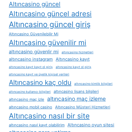
Altıncasino güncel
Altıncasino güncel adresi
Altıncasino güncel giriş
Altıncasino Güvenilebilir Mi
Altıncasino güvenilir mi
altıncasino güvenlir mi
altıncasino hizmetleri
altıncasino instagram
Altıncasino kayıt
altıncasino kayıt kayıt ol giriş
altıncasino kayıt ol giriş
altıncasino kayıt ve üyelik kişisel verileri
Altıncasino kaç oldu
altıncasino kimlik bilgileri
altıncasino lisans bilgileri
altıncasino kullanıcı bilgileri
altıncasino maç izleme
altıncasino maç izle
altıncasino mobil casino
Altıncasino Müşteri Hizmetleri
Altıncasino nasıl bir site
Altıncasino oyun sitesi
altıncasino nasıl kayıt olabilirim