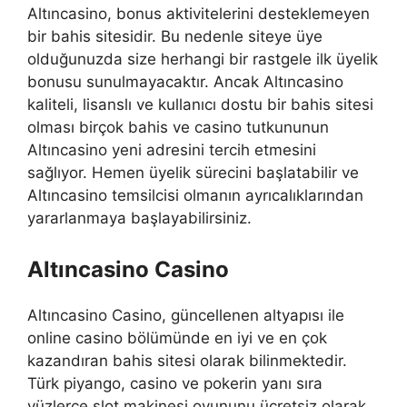
Altıncasino, bonus aktivitelerini desteklemeyen
bir bahis sitesidir. Bu nedenle siteye üye
olduğunuzda size herhangi bir rastgele ilk üyelik
bonusu sunulmayacaktır. Ancak Altıncasino
kaliteli, lisanslı ve kullanıcı dostu bir bahis sitesi
olması birçok bahis ve casino tutkununun
Altıncasino yeni adresini tercih etmesini
sağlıyor. Hemen üyelik sürecini başlatabilir ve
Altıncasino temsilcisi olmanın ayrıcalıklarından
yararlanmaya başlayabilirsiniz.
Altıncasino Casino
Altıncasino Casino, güncellenen altyapısı ile
online casino bölümünde en iyi ve en çok
kazandıran bahis sitesi olarak bilinmektedir.
Türk piyango, casino ve pokerin yanı sıra
yüzlerce slot makinesi oyununu ücretsiz olarak