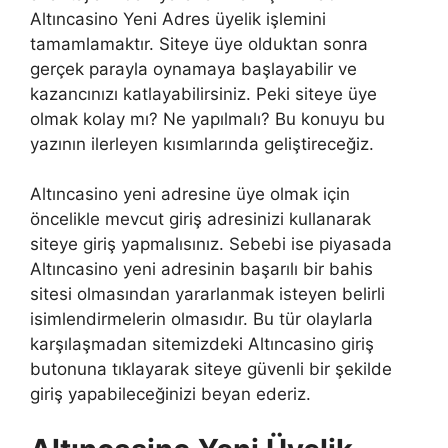
Altıncasino Yeni Adres üyelik işlemini
tamamlamaktır. Siteye üye olduktan sonra
gerçek parayla oynamaya başlayabilir ve
kazancınızı katlayabilirsiniz. Peki siteye üye
olmak kolay mı? Ne yapılmalı? Bu konuyu bu
yazının ilerleyen kısımlarında geliştireceğiz.
Altıncasino yeni adresine üye olmak için
öncelikle mevcut giriş adresinizi kullanarak
siteye giriş yapmalısınız. Sebebi ise piyasada
Altıncasino yeni adresinin başarılı bir bahis
sitesi olmasından yararlanmak isteyen belirli
isimlendirmelerin olmasıdır. Bu tür olaylarla
karşılaşmadan sitemizdeki Altıncasino giriş
butonuna tıklayarak siteye güvenli bir şekilde
giriş yapabileceğinizi beyan ederiz.