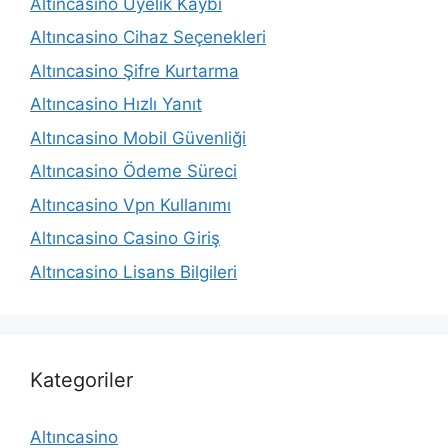
Altıncasino Üyelik Kaybı
Altıncasino Cihaz Seçenekleri
Altıncasino Şifre Kurtarma
Altıncasino Hızlı Yanıt
Altıncasino Mobil Güvenliği
Altıncasino Ödeme Süreci
Altıncasino Vpn Kullanımı
Altıncasino Casino Giriş
Altıncasino Lisans Bilgileri
Kategoriler
Altıncasino