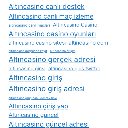
Altıncasino canlı destek
Altıncasino canlı maç izleme
Altıncasino Casino
altıncasino canlı maçları
Altıncasino casino oyunları
altıncasino casino sitesi
altıncasino com
altıncasino doğrudan kayıt
altıncasino erişim
Altıncasino gerçek adresi
altıncasino girisi
altıncasino giris twitter
Altıncasino giriş
Altıncasino giriş adresi
altıncasino giriş canlı destek linki
Altıncasino giriş yap
Altıncasino güncel
Altıncasino güncel adresi