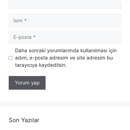
İsim
E-
posta
İnternet
Daha sonraki yorumlarımda kullanılması için
sitesi
adım, e-posta adresim ve site adresim bu
tarayıcıya kaydedilsin.
Son Yazılar