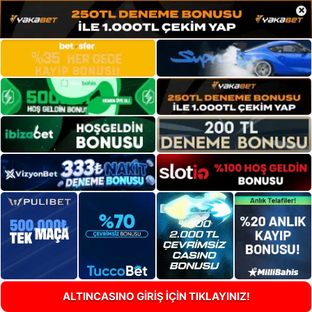
×
ALTINCASINO GİRİŞ İÇİN TIKLAYINIZ!