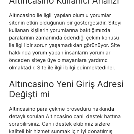
Altıncasino Kullanıcı Analizi
Altıncasino ile ilgili yapılan olumlu yorumlar
sitenin etkin olduğunun bir göstergesidir. Siteyi
kullanan kişilerin yorumlarına baktığımızda
paralarının zamanında ödendiği çekim konusu
ile ilgili bir sorun yaşamadıkları görünüyor. Site
hakkında yorum yapan insanların yorumları
önceden siteye üye olmayanlara yardımcı
olmaktadır. Site ile ilgili bilgi edinmektedirler.
Altıncasino Yeni Giriş Adresi
Değişti mi
Altıncasino para çekme prosedürü hakkında
detaylı soruları Altıncasino canlı destek hattına
sorabilirsiniz. Canlı destek ekibimiz sizlere
kaliteli bir hizmet sunmak için iyi donatılmış