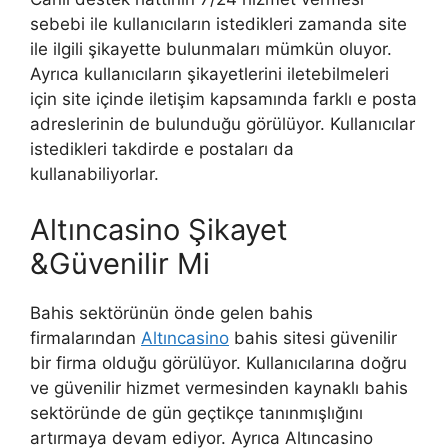
sebebi ile kullanıcıların istedikleri zamanda site
ile ilgili şikayette bulunmaları mümkün oluyor.
Ayrıca kullanıcıların şikayetlerini iletebilmeleri
için site içinde iletişim kapsamında farklı e posta
adreslerinin de bulunduğu görülüyor. Kullanıcılar
istedikleri takdirde e postaları da
kullanabiliyorlar.
Altıncasino Şikayet
&Güvenilir Mi
Bahis sektörünün önde gelen bahis
firmalarından
Altıncasino
bahis sitesi güvenilir
bir firma olduğu görülüyor. Kullanıcılarına doğru
ve güvenilir hizmet vermesinden kaynaklı bahis
sektöründe de gün geçtikçe tanınmışlığını
artırmaya devam ediyor. Ayrıca Altıncasino