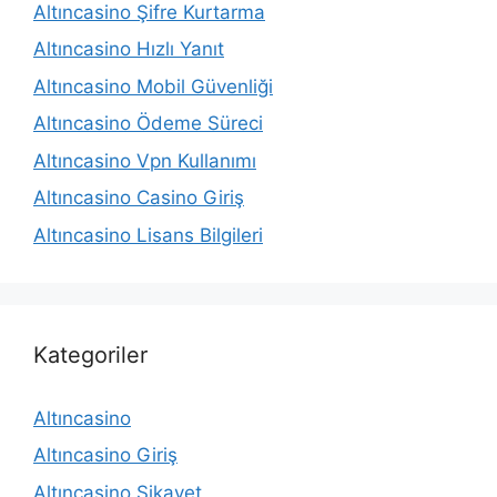
Altıncasino Şifre Kurtarma
Altıncasino Hızlı Yanıt
Altıncasino Mobil Güvenliği
Altıncasino Ödeme Süreci
Altıncasino Vpn Kullanımı
Altıncasino Casino Giriş
Altıncasino Lisans Bilgileri
Kategoriler
Altıncasino
Altıncasino Giriş
Altıncasino Şikayet