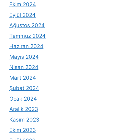
Ekim 2024
Eylül 2024
Ağustos 2024
Temmuz 2024
Haziran 2024
Mayıs 2024
Nisan 2024
Mart 2024
Şubat 2024
Ocak 2024
Aralık 2023
Kasım 2023
Ekim 2023