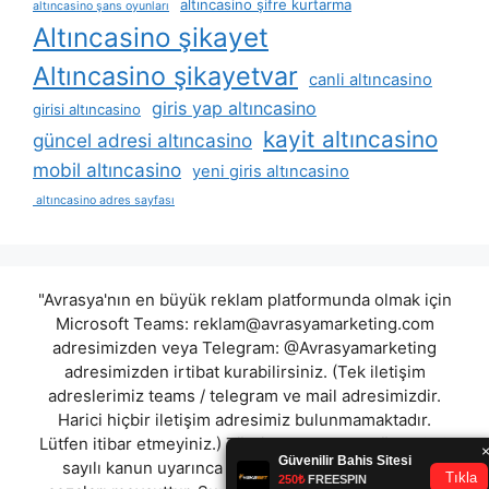
altıncasino şifre kurtarma
altıncasino şans oyunları
Altıncasino şikayet
Altıncasino şikayetvar
canli altıncasino
giris yap altıncasino
girisi altıncasino
kayit altıncasino
güncel adresi altıncasino
mobil altıncasino
yeni giris altıncasino
altıncasino adres sayfası
"Avrasya'nın en büyük reklam platformunda olmak için
Microsoft Teams:
reklam@avrasyamarketing.com
adresimizden veya Telegram: @Avrasyamarketing
adresimizden irtibat kurabilirsiniz. (Tek iletişim
adreslerimiz teams / telegram ve mail adresimizdir.
Harici hiçbir iletişim adresimiz bulunmamaktadır.
Lütfen itibar etmeyiniz.) Türkiye yasalarına göre 7258
sayılı kanun uyarınca yasa dışı bahis oynamanın