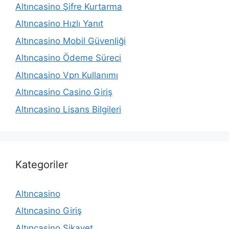
Altıncasino Şifre Kurtarma
Altıncasino Hızlı Yanıt
Altıncasino Mobil Güvenliği
Altıncasino Ödeme Süreci
Altıncasino Vpn Kullanımı
Altıncasino Casino Giriş
Altıncasino Lisans Bilgileri
Kategoriler
Altıncasino
Altıncasino Giriş
Altıncasino Şikayet