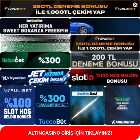
×
ALTINCASINO GİRİŞ İÇİN TIKLAYINIZ!