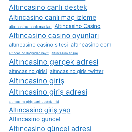
Altıncasino canlı destek
Altıncasino canlı maç izleme
Altıncasino Casino
altıncasino canlı maçları
Altıncasino casino oyunları
altıncasino casino sitesi
altıncasino com
altıncasino doğrudan kayıt
altıncasino erişim
Altıncasino gerçek adresi
altıncasino girisi
altıncasino giris twitter
Altıncasino giriş
Altıncasino giriş adresi
altıncasino giriş canlı destek linki
Altıncasino giriş yap
Altıncasino güncel
Altıncasino güncel adresi