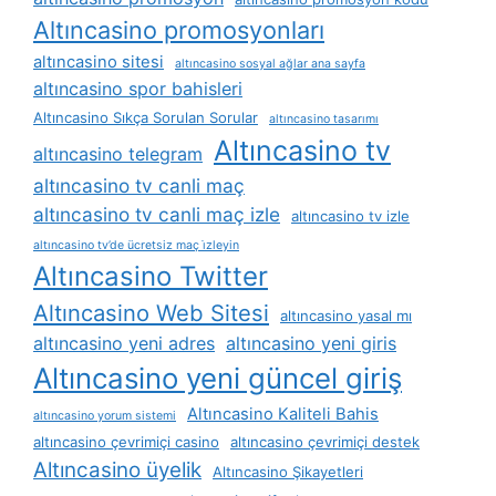
Altıncasino promosyonları
altıncasino sitesi
altıncasino sosyal ağlar ana sayfa
altıncasino spor bahisleri
Altıncasino Sıkça Sorulan Sorular
altıncasino tasarımı
Altıncasino tv
altıncasino telegram
altıncasino tv canli maç
altıncasino tv canli maç izle
altıncasino tv izle
altıncasino tv’de ücretsiz maç i̇zleyin
Altıncasino Twitter
Altıncasino Web Sitesi
altıncasino yasal mı
altıncasino yeni adres
altıncasino yeni giris
Altıncasino yeni güncel giriş
Altıncasino Kaliteli Bahis
altıncasino yorum sistemi
altıncasino çevrimiçi casino
altıncasino çevrimiçi destek
Altıncasino üyelik
Altıncasino Şikayetleri