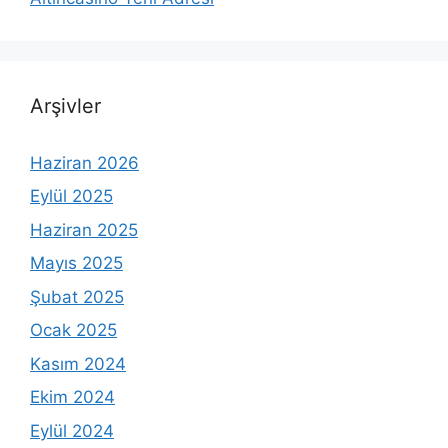
Arşivler
Haziran 2026
Eylül 2025
Haziran 2025
Mayıs 2025
Şubat 2025
Ocak 2025
Kasım 2024
Ekim 2024
Eylül 2024