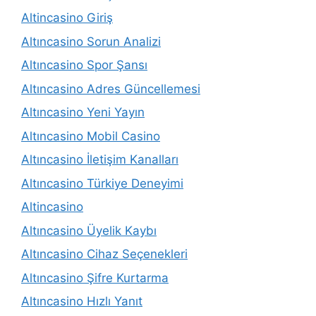
Altincasino Giriş
Altıncasino Sorun Analizi
Altıncasino Spor Şansı
Altıncasino Adres Güncellemesi
Altıncasino Yeni Yayın
Altıncasino Mobil Casino
Altıncasino İletişim Kanalları
Altıncasino Türkiye Deneyimi
Altincasino
Altıncasino Üyelik Kaybı
Altıncasino Cihaz Seçenekleri
Altıncasino Şifre Kurtarma
Altıncasino Hızlı Yanıt