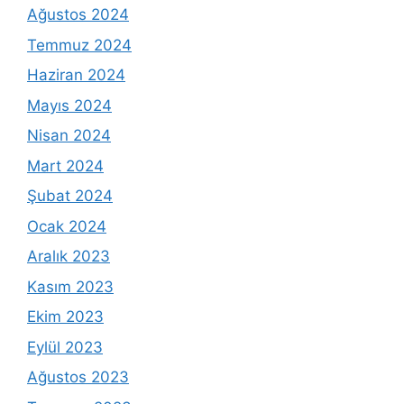
Ağustos 2024
Temmuz 2024
Haziran 2024
Mayıs 2024
Nisan 2024
Mart 2024
Şubat 2024
Ocak 2024
Aralık 2023
Kasım 2023
Ekim 2023
Eylül 2023
Ağustos 2023