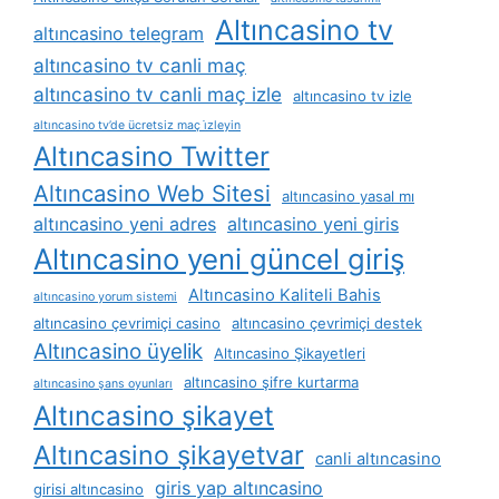
Altıncasino tv
altıncasino telegram
altıncasino tv canli maç
altıncasino tv canli maç izle
altıncasino tv izle
altıncasino tv’de ücretsiz maç i̇zleyin
Altıncasino Twitter
Altıncasino Web Sitesi
altıncasino yasal mı
altıncasino yeni adres
altıncasino yeni giris
Altıncasino yeni güncel giriş
Altıncasino Kaliteli Bahis
altıncasino yorum sistemi
altıncasino çevrimiçi casino
altıncasino çevrimiçi destek
Altıncasino üyelik
Altıncasino Şikayetleri
altıncasino şifre kurtarma
altıncasino şans oyunları
Altıncasino şikayet
Altıncasino şikayetvar
canli altıncasino
giris yap altıncasino
girisi altıncasino