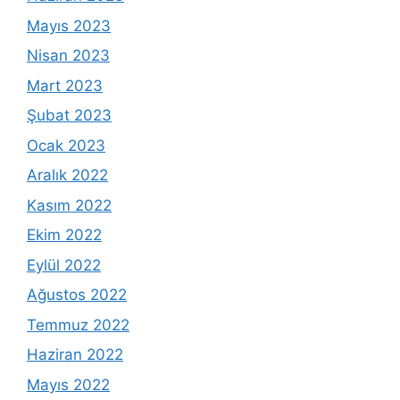
Mayıs 2023
Nisan 2023
Mart 2023
Şubat 2023
Ocak 2023
Aralık 2022
Kasım 2022
Ekim 2022
Eylül 2022
Ağustos 2022
Temmuz 2022
Haziran 2022
Mayıs 2022