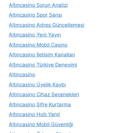
Altıncasino Sorun Analizi
Altıncasino Spor Şansı
Altıncasino Adres Güncellemesi
Altıncasino Yeni Yayın
Altıncasino Mobil Casino
Altıncasino İletişim Kanalları
Altıncasino Türkiye Deneyimi
Altincasino
Altıncasino Üyelik Kaybı
Altıncasino Cihaz Seçenekleri
Altıncasino Şifre Kurtarma
Altıncasino Hızlı Yanıt
Altıncasino Mobil Güvenliği