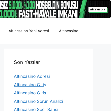
Altıncasino Yeni Adresi
Altıncasino
Son Yazılar
Altincasino Adresi
Altincasino Giriş
Altincasino Giriş
Altıncasino Sorun Analizi
Altıncasino Spor Şansı