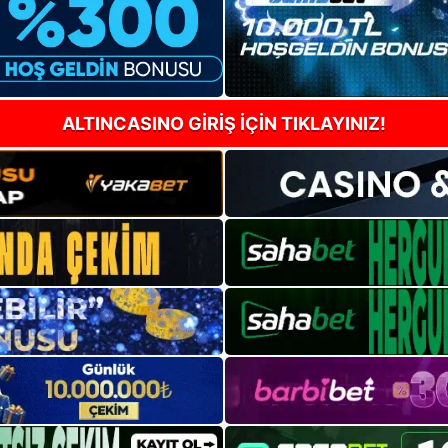
ALTINCASINO GİRİŞ İÇİN TIKLAYINIZ!