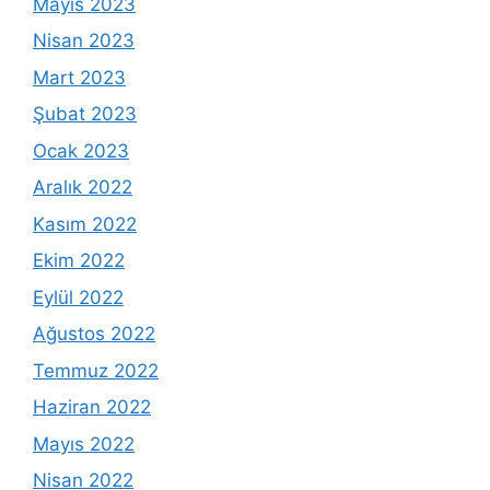
Mayıs 2023
Nisan 2023
Mart 2023
Şubat 2023
Ocak 2023
Aralık 2022
Kasım 2022
Ekim 2022
Eylül 2022
Ağustos 2022
Temmuz 2022
Haziran 2022
Mayıs 2022
Nisan 2022