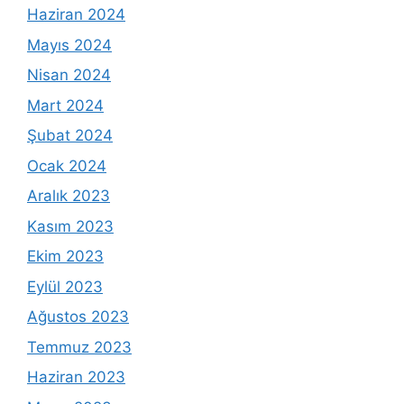
Haziran 2024
Mayıs 2024
Nisan 2024
Mart 2024
Şubat 2024
Ocak 2024
Aralık 2023
Kasım 2023
Ekim 2023
Eylül 2023
Ağustos 2023
Temmuz 2023
Haziran 2023