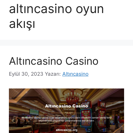
altıncasino oyun
akışı
Altıncasino Casino
Eylül 30, 2023
Yazarı:
Altıncasino