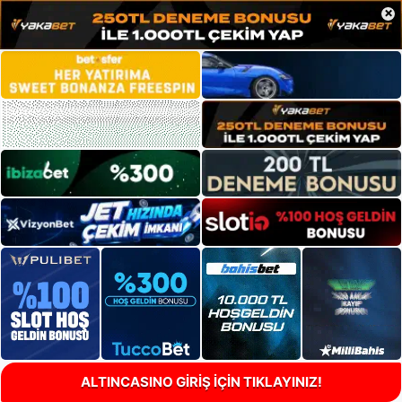
×
ALTINCASINO GİRİŞ İÇİN TIKLAYINIZ!