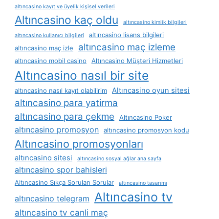
altıncasino kayıt ve üyelik kişisel verileri
Altıncasino kaç oldu
altıncasino kimlik bilgileri
altıncasino lisans bilgileri
altıncasino kullanıcı bilgileri
altıncasino maç izleme
altıncasino maç izle
altıncasino mobil casino
Altıncasino Müşteri Hizmetleri
Altıncasino nasıl bir site
Altıncasino oyun sitesi
altıncasino nasıl kayıt olabilirim
altıncasino para yatirma
altıncasino para çekme
Altıncasino Poker
altıncasino promosyon
altıncasino promosyon kodu
Altıncasino promosyonları
altıncasino sitesi
altıncasino sosyal ağlar ana sayfa
altıncasino spor bahisleri
Altıncasino Sıkça Sorulan Sorular
altıncasino tasarımı
Altıncasino tv
altıncasino telegram
altıncasino tv canli maç