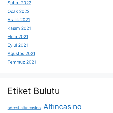
Şubat 2022
Ocak 2022
Aralık 2021
Kasım 2021
Ekim 2021
Eylül 2021
Ağustos 2021
Temmuz 2021
Etiket Bulutu
Altıncasino
adresi altıncasino