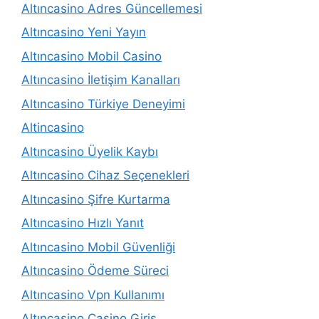
Altıncasino Adres Güncellemesi
Altıncasino Yeni Yayın
Altıncasino Mobil Casino
Altıncasino İletişim Kanalları
Altıncasino Türkiye Deneyimi
Altincasino
Altıncasino Üyelik Kaybı
Altıncasino Cihaz Seçenekleri
Altıncasino Şifre Kurtarma
Altıncasino Hızlı Yanıt
Altıncasino Mobil Güvenliği
Altıncasino Ödeme Süreci
Altıncasino Vpn Kullanımı
Altıncasino Casino Giriş