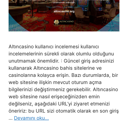
Altıncasino kullanıcı incelemesi kullanıcı
incelemelerinin sürekli olarak olumlu olduğunu
unutmamak önemlidir. : Güncel giriş adresinizi
kullanarak Altıncasino bahis sitelerine ve
casinolarına kolayca erişin. Bazı durumlarda, bir
web sitesine ilişkin mevcut oturum açma
bilgilerinizi değiştirmeniz gerekebilir. Altıncasino
web sitesine nasıl erişeceğinizden emin
değilseniz, aşağıdaki URL’yi ziyaret etmenizi
öneririz: bu URL sizi otomatik olarak en son giriş
…
Devamını oku…