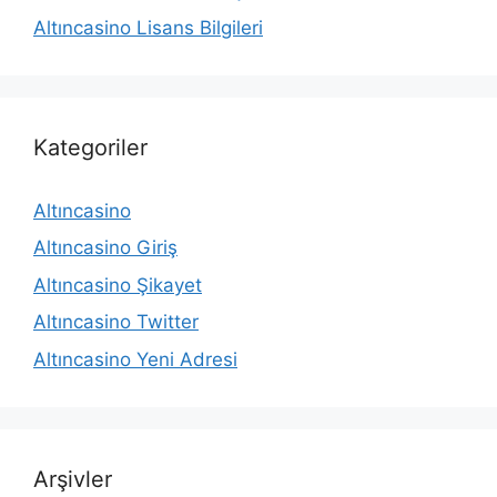
Altıncasino Lisans Bilgileri
Kategoriler
Altıncasino
Altıncasino Giriş
Altıncasino Şikayet
Altıncasino Twitter
Altıncasino Yeni Adresi
Arşivler