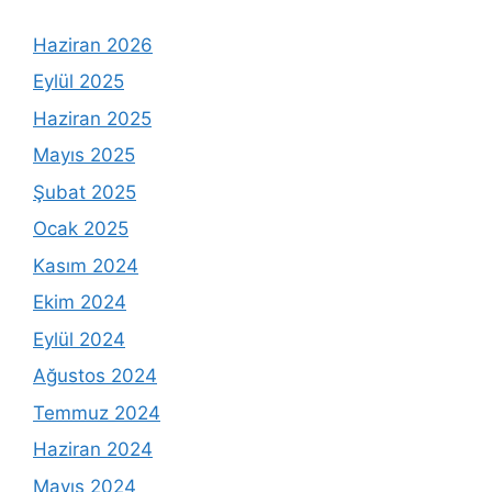
Haziran 2026
Eylül 2025
Haziran 2025
Mayıs 2025
Şubat 2025
Ocak 2025
Kasım 2024
Ekim 2024
Eylül 2024
Ağustos 2024
Temmuz 2024
Haziran 2024
Mayıs 2024