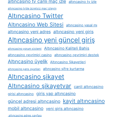
altıncasino tv canli maç izle
altıncasino tv izle
altıncasino tv’de ücretsiz maç i̇zleyin
Altıncasino Twitter
Altıncasino Web Sitesi
altıncasino yasal mı
altıncasino yeni adres
altıncasino yeni giris
Altıncasino yeni güncel giriş
Altıncasino Kaliteli Bahis
altıncasino yorum sistemi
altıncasino çevrimiçi casino
altıncasino çevrimiçi destek
Altıncasino üyelik
Altıncasino Şikayetleri
altıncasino şifre kurtarma
altıncasino şans oyunları
Altıncasino şikayet
Altıncasino şikayetvar
canli altıncasino
giris yap altıncasino
girisi altıncasino
kayit altıncasino
güncel adresi altıncasino
mobil altıncasino
yeni giris altıncasino
altıncasino adres sayfası