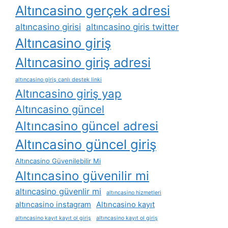
Altıncasino gerçek adresi
altıncasino girisi
altıncasino giris twitter
Altıncasino giriş
Altıncasino giriş adresi
altıncasino giriş canlı destek linki
Altıncasino giriş yap
Altıncasino güncel
Altıncasino güncel adresi
Altıncasino güncel giriş
Altıncasino Güvenilebilir Mi
Altıncasino güvenilir mi
altıncasino güvenlir mi
altıncasino hizmetleri
altıncasino instagram
Altıncasino kayıt
altıncasino kayıt kayıt ol giriş
altıncasino kayıt ol giriş