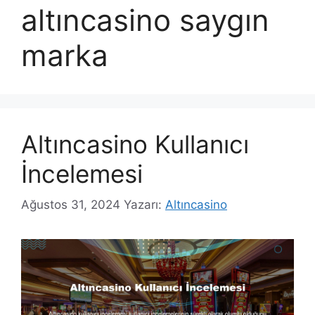
altıncasino saygın
marka
Altıncasino Kullanıcı
İncelemesi
Ağustos 31, 2024
Yazarı:
Altıncasino