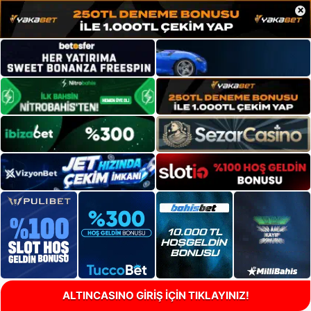
×
ALTINCASINO GİRİŞ İÇİN TIKLAYINIZ!