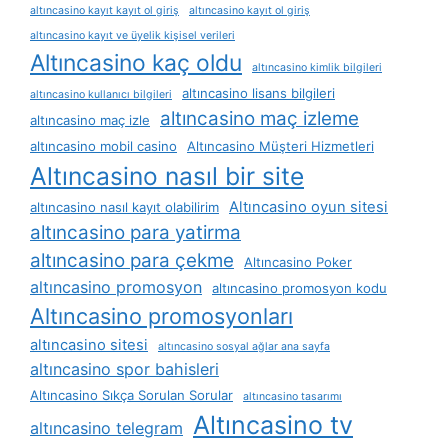
altıncasino kayıt kayıt ol giriş
altıncasino kayıt ol giriş
altıncasino kayıt ve üyelik kişisel verileri
Altıncasino kaç oldu
altıncasino kimlik bilgileri
altıncasino lisans bilgileri
altıncasino kullanıcı bilgileri
altıncasino maç izleme
altıncasino maç izle
altıncasino mobil casino
Altıncasino Müşteri Hizmetleri
Altıncasino nasıl bir site
Altıncasino oyun sitesi
altıncasino nasıl kayıt olabilirim
altıncasino para yatirma
altıncasino para çekme
Altıncasino Poker
altıncasino promosyon
altıncasino promosyon kodu
Altıncasino promosyonları
altıncasino sitesi
altıncasino sosyal ağlar ana sayfa
altıncasino spor bahisleri
Altıncasino Sıkça Sorulan Sorular
altıncasino tasarımı
Altıncasino tv
altıncasino telegram