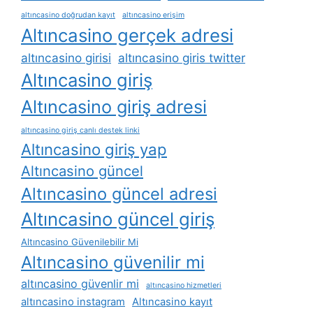
altıncasino doğrudan kayıt
altıncasino erişim
Altıncasino gerçek adresi
altıncasino girisi
altıncasino giris twitter
Altıncasino giriş
Altıncasino giriş adresi
altıncasino giriş canlı destek linki
Altıncasino giriş yap
Altıncasino güncel
Altıncasino güncel adresi
Altıncasino güncel giriş
Altıncasino Güvenilebilir Mi
Altıncasino güvenilir mi
altıncasino güvenlir mi
altıncasino hizmetleri
altıncasino instagram
Altıncasino kayıt