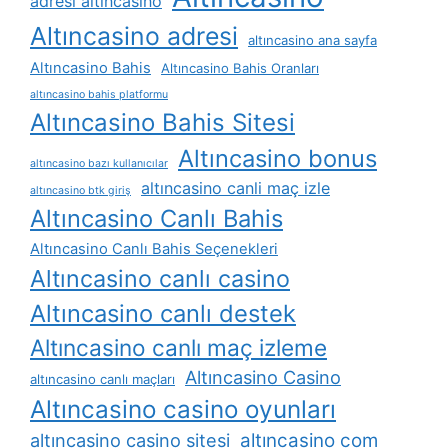
adresi altıncasino
Altıncasino adresi
altıncasino ana sayfa
Altıncasino Bahis
Altıncasino Bahis Oranları
altıncasino bahis platformu
Altıncasino Bahis Sitesi
Altıncasino bonus
altıncasino bazı kullanıcılar
altıncasino canli maç izle
altıncasino btk giriş
Altıncasino Canlı Bahis
Altıncasino Canlı Bahis Seçenekleri
Altıncasino canlı casino
Altıncasino canlı destek
Altıncasino canlı maç izleme
Altıncasino Casino
altıncasino canlı maçları
Altıncasino casino oyunları
altıncasino casino sitesi
altıncasino com