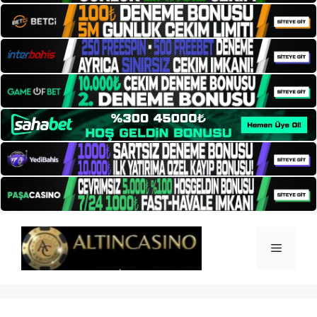
İçeriğe
atla
Menü