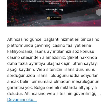
Altıncasino güncel bağlantı hizmetleri bir casino
platformunda çevrimiçi casino faaliyetlerine
katılıyorsanız, lisans ayrıntılarınızı söz konusu
casino sitesinden alamazsınız. Şirket hakkında
daha fazla ayrıntıya ulaşmak için lütfen sayfayı
aşağı kaydırın. Web sitenizin lisans durumunu
sorduğunuzda lisanslı olduğunu iddia ediyorlar,
ancak belirli bir numara olmadan meşruluğunun
garantisi yok. Bölge önemli miktarda altyapıyla
doludur. Altıncasino web sitesinin güvenilirliği, …
Devamını oku…