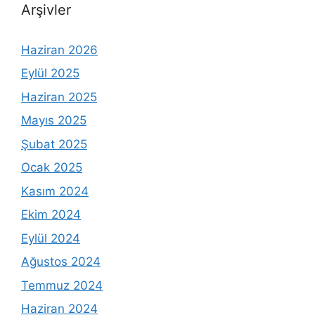
Arşivler
Haziran 2026
Eylül 2025
Haziran 2025
Mayıs 2025
Şubat 2025
Ocak 2025
Kasım 2024
Ekim 2024
Eylül 2024
Ağustos 2024
Temmuz 2024
Haziran 2024