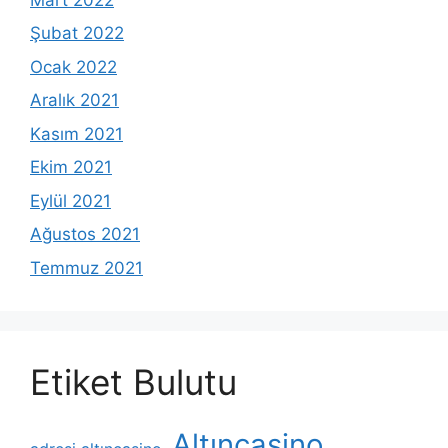
Şubat 2022
Ocak 2022
Aralık 2021
Kasım 2021
Ekim 2021
Eylül 2021
Ağustos 2021
Temmuz 2021
Etiket Bulutu
Altıncasino