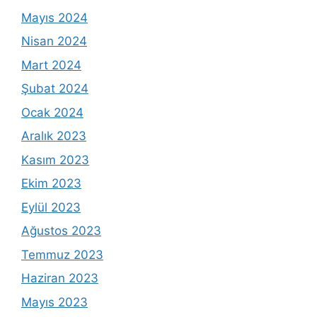
Mayıs 2024
Nisan 2024
Mart 2024
Şubat 2024
Ocak 2024
Aralık 2023
Kasım 2023
Ekim 2023
Eylül 2023
Ağustos 2023
Temmuz 2023
Haziran 2023
Mayıs 2023