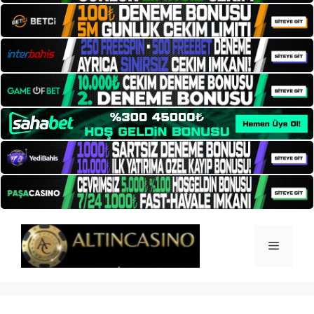
İçeriğe
atla
Menü