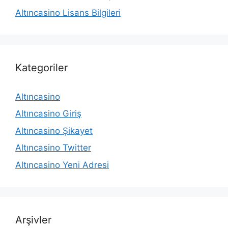
Altıncasino Lisans Bilgileri
Kategoriler
Altıncasino
Altıncasino Giriş
Altıncasino Şikayet
Altıncasino Twitter
Altıncasino Yeni Adresi
Arşivler