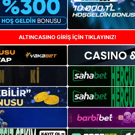
ALTINCASINO GİRİŞ İÇİN TIKLAYINIZ!