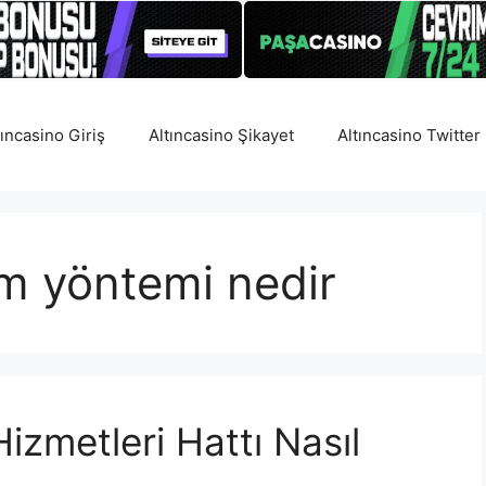
tıncasino Giriş
Altıncasino Şikayet
Altıncasino Twitter
şim yöntemi nedir
izmetleri Hattı Nasıl