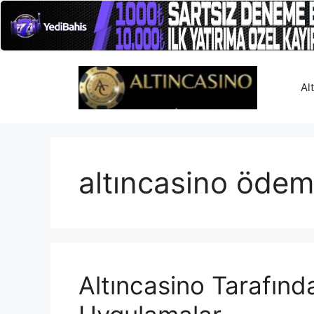
İçeriğe
atla
Al
altıncasino ödem
Altıncasino Tarafında