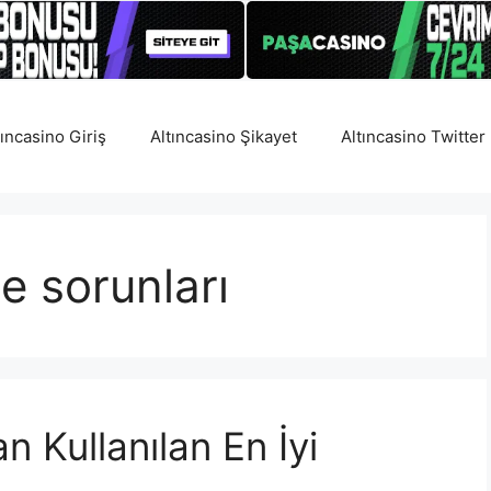
tıncasino Giriş
Altıncasino Şikayet
Altıncasino Twitter
e sorunları
n Kullanılan En İyi