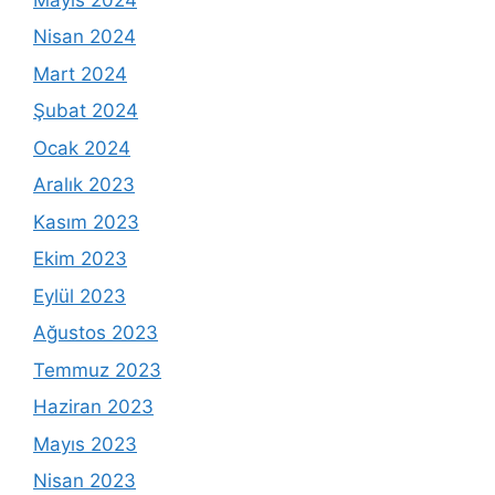
Nisan 2024
Mart 2024
Şubat 2024
Ocak 2024
Aralık 2023
Kasım 2023
Ekim 2023
Eylül 2023
Ağustos 2023
Temmuz 2023
Haziran 2023
Mayıs 2023
Nisan 2023