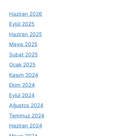
Haziran 2026
Eylül 2025
Haziran 2025
Mayıs 2025
Şubat 2025
Ocak 2025
Kasım 2024
Ekim 2024
Eylül 2024
Ağustos 2024
Temmuz 2024
Haziran 2024
Mayıs 2024