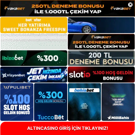
×
ALTINCASINO GİRİŞ İÇİN TIKLAYINIZ!