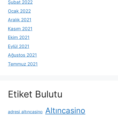
Şubat 2022
Ocak 2022
Aralık 2021
Kasım 2021
Ekim 2021
Eylül 2021
Ağustos 2021
Temmuz 2021
Etiket Bulutu
Altıncasino
adresi altıncasino