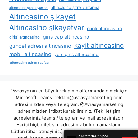
altıncasino şifre kurtarma
altıncasino şans oyunları
Altıncasino şikayet
Altıncasino şikayetvar
canli altıncasino
giris yap altıncasino
girisi altıncasino
kayit altıncasino
güncel adresi altıncasino
mobil altıncasino
yeni giris altıncasino
altıncasino adres sayfası
"Avrasya'nın en büyük reklam platformunda olmak için
Microsoft Teams:
reklam@avrasyamarketing.com
adresimizden veya Telegram: @Avrasyamarketing
adresimizden irtibat kurabilirsiniz. (Tek iletişim
adreslerimiz teams / telegram ve mail adresimizdir.
Harici hiçbir iletişim adresimiz bulunmamaktadır.
Lütfen itibar etmeyiniz.) Türkiye yasalarına göre 7258