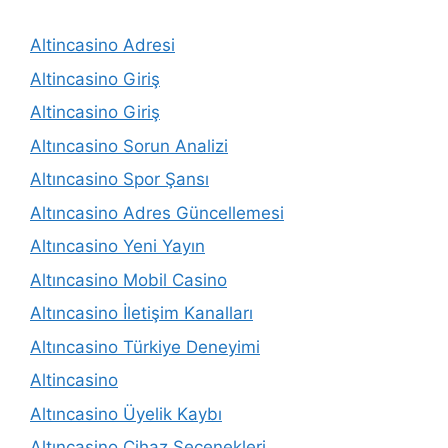
Altincasino Adresi
Altincasino Giriş
Altincasino Giriş
Altıncasino Sorun Analizi
Altıncasino Spor Şansı
Altıncasino Adres Güncellemesi
Altıncasino Yeni Yayın
Altıncasino Mobil Casino
Altıncasino İletişim Kanalları
Altıncasino Türkiye Deneyimi
Altincasino
Altıncasino Üyelik Kaybı
Altıncasino Cihaz Seçenekleri