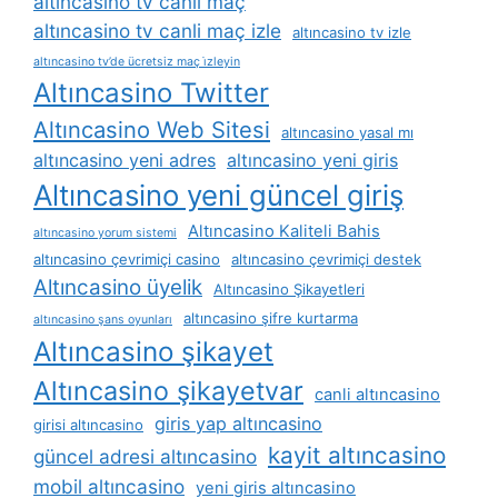
altıncasino tv canli maç
altıncasino tv canli maç izle
altıncasino tv izle
altıncasino tv’de ücretsiz maç i̇zleyin
Altıncasino Twitter
Altıncasino Web Sitesi
altıncasino yasal mı
altıncasino yeni adres
altıncasino yeni giris
Altıncasino yeni güncel giriş
Altıncasino Kaliteli Bahis
altıncasino yorum sistemi
altıncasino çevrimiçi casino
altıncasino çevrimiçi destek
Altıncasino üyelik
Altıncasino Şikayetleri
altıncasino şifre kurtarma
altıncasino şans oyunları
Altıncasino şikayet
Altıncasino şikayetvar
canli altıncasino
giris yap altıncasino
girisi altıncasino
kayit altıncasino
güncel adresi altıncasino
mobil altıncasino
yeni giris altıncasino