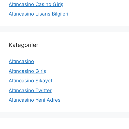
Altıncasino Casino Giriş
Altıncasino Lisans Bilgileri
Kategoriler
Altıncasino
Altıncasino Giriş
Altıncasino Şikayet
Altıncasino Twitter
Altıncasino Yeni Adresi