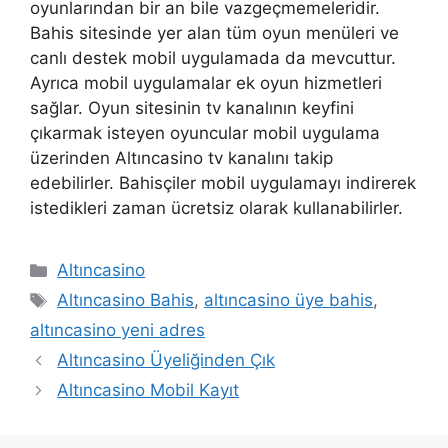
oyunlarından bir an bile vazgeçmemeleridir.
Bahis sitesinde yer alan tüm oyun menüleri ve
canlı destek mobil uygulamada da mevcuttur.
Ayrıca mobil uygulamalar ek oyun hizmetleri
sağlar. Oyun sitesinin tv kanalının keyfini
çıkarmak isteyen oyuncular mobil uygulama
üzerinden Altıncasino tv kanalını takip
edebilirler. Bahisçiler mobil uygulamayı indirerek
istedikleri zaman ücretsiz olarak kullanabilirler.
Kategoriler
Altıncasino
Etiketler
Altıncasino Bahis
,
altıncasino üye bahis
,
altıncasino yeni adres
Altıncasino Üyeliğinden Çık
Altıncasino Mobil Kayıt