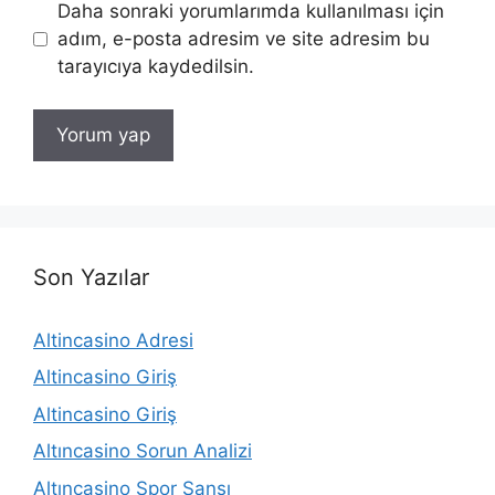
İnternet
Daha sonraki yorumlarımda kullanılması için
sitesi
adım, e-posta adresim ve site adresim bu
tarayıcıya kaydedilsin.
Son Yazılar
Altincasino Adresi
Altincasino Giriş
Altincasino Giriş
Altıncasino Sorun Analizi
Altıncasino Spor Şansı