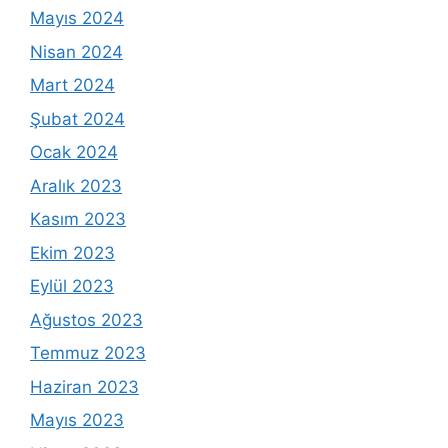
Mayıs 2024
Nisan 2024
Mart 2024
Şubat 2024
Ocak 2024
Aralık 2023
Kasım 2023
Ekim 2023
Eylül 2023
Ağustos 2023
Temmuz 2023
Haziran 2023
Mayıs 2023