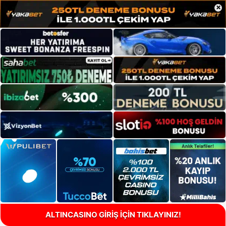
×
ALTINCASINO GİRİŞ İÇİN TIKLAYINIZ!