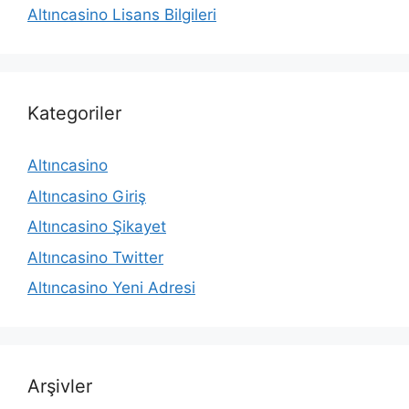
Altıncasino Lisans Bilgileri
Kategoriler
Altıncasino
Altıncasino Giriş
Altıncasino Şikayet
Altıncasino Twitter
Altıncasino Yeni Adresi
Arşivler