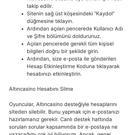
takip edilir.
Sitenin sağ üst köşesindeki “Kaydol”
düğmesine tıklayın.
Ardından açılan pencerede Kullanıcı Adı
ve Şifre bölümünü doldurunuz.
Açılan pencerede gerekli tüm kişisel
bilgileri doğru bir şekilde girin.
Ardından, size e-posta ile gönderilen
Hesap Etkinleştirme Koduna tıklayarak
hesabınızı etkinleştirin.
Altıncasino Hesabını Silme
Oyuncular, Altıncasino desteğiyle hesaplarını
siteden silebilir. Bunu yapmak için e-postanızı
hazırlamanız gerekir. Canlı destek hattında
sorulan sorular kapsamında bir e-postaya ne
yazacağımı çok iyi biliyorum. Ancak, genel