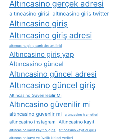
Altıncasino gerçek adresi
altıncasino girisi
altıncasino giris twitter
Altıncasino giriş
Altıncasino giriş adresi
altıncasino giriş canlı destek linki
Altıncasino giriş yap
Altıncasino güncel
Altıncasino güncel adresi
Altıncasino güncel giriş
Altıncasino Güvenilebilir Mi
Altıncasino güvenilir mi
altıncasino güvenlir mi
altıncasino hizmetleri
altıncasino instagram
Altıncasino kayıt
altıncasino kayıt kayıt ol giriş
altıncasino kayıt ol giriş
altıncasino kayıt ve üyelik kişisel verileri