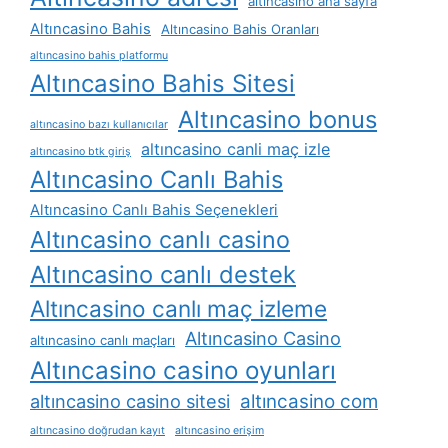
altıncasino ana sayfa
Altıncasino Bahis
Altıncasino Bahis Oranları
altıncasino bahis platformu
Altıncasino Bahis Sitesi
Altıncasino bonus
altıncasino bazı kullanıcılar
altıncasino canli maç izle
altıncasino btk giriş
Altıncasino Canlı Bahis
Altıncasino Canlı Bahis Seçenekleri
Altıncasino canlı casino
Altıncasino canlı destek
Altıncasino canlı maç izleme
Altıncasino Casino
altıncasino canlı maçları
Altıncasino casino oyunları
altıncasino casino sitesi
altıncasino com
altıncasino doğrudan kayıt
altıncasino erişim