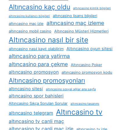
Altıncasino kaç oldu
altıncasino kimlik bilgileri
altıncasino lisans bilgileri
altıncasino kullanıcı bilgileri
altıncasino maç izleme
altıncasino maç izle
altıncasino mobil casino
Altıncasino Müşteri Hizmetleri
Altıncasino nasıl bir site
Altıncasino oyun sitesi
altıncasino nasıl kayıt olabilirim
altıncasino para yatirma
altıncasino para çekme
Altıncasino Poker
altıncasino promosyon
altıncasino promosyon kodu
Altıncasino promosyonları
altıncasino sitesi
altıncasino sosyal ağlar ana sayfa
altıncasino spor bahisleri
Altıncasino Sıkça Sorulan Sorular
altıncasino tasarımı
Altıncasino tv
altıncasino telegram
altıncasino tv canli maç
altıncasino tv canli maç izle
altıncasino tv izle